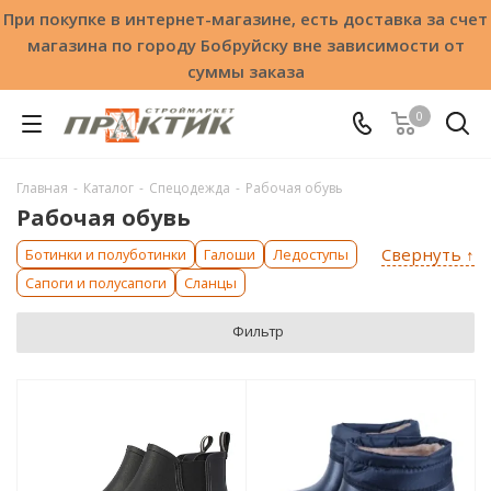
При покупке в интернет-магазине, есть доставка за счет
магазина по городу Бобруйску вне зависимости от
суммы заказа
0
Главная
-
Каталог
-
Спецодежда
-
Рабочая обувь
Рабочая обувь
Свернуть ↑
Ботинки и полуботинки
Галоши
Ледоступы
Сапоги и полусапоги
Сланцы
Фильтр