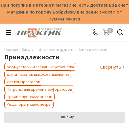
При покупке в интернет-магазине, есть доставка за счет
магазина по городу Бобруйску вне зависимости от
суммы заказа
0
Главная
-
Каталог
-
Электроинструмент
-
Принадлежности
Принадлежности
Свернуть ↑
Аккумуляторы и зарядные устройства
Для аппаратов высокого давления
Для компрессоров
Патроны для дрелей перфораторов
Прочие принадлежности
Редукторы и манометры
Фильтр