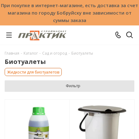
При покупке в интернет-магазине, есть доставка за счет
магазина по городу Бобруйску вне зависимости от
суммы заказа
Главная
-
Каталог
-
Сад и огород
-
Биотуалеты
Биотуалеты
Жидкости для биотуалетов
Фильтр