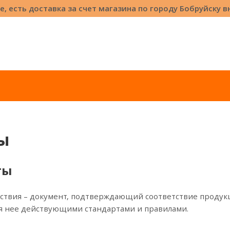
е, есть доставка за счет магазина по городу Бобруйску 
ы
ты
ствия – документ, подтверждающий соответствие продукц
я нее действующими стандартами и правилами.