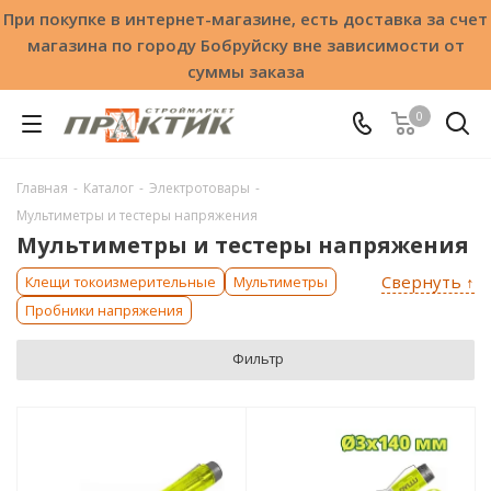
При покупке в интернет-магазине, есть доставка за счет
магазина по городу Бобруйску вне зависимости от
суммы заказа
0
Главная
-
Каталог
-
Электротовары
-
Мультиметры и тестеры напряжения
Мультиметры и тестеры напряжения
Свернуть ↑
Клещи токоизмерительные
Мультиметры
Пробники напряжения
Фильтр