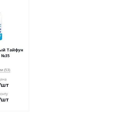
ный Тайфун
 №35
и (53)
цена
/шт
конту
/шт