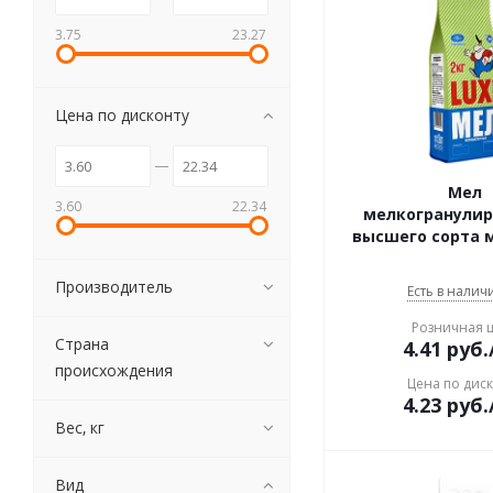
3.75
23.27
Цена по дисконту
Мел
3.60
22.34
мелкогранули
высшего сорта 
Производитель
Есть в наличи
Розничная 
Страна
4.41
руб.
происхождения
Цена по дис
4.23
руб.
Вес, кг
Вид