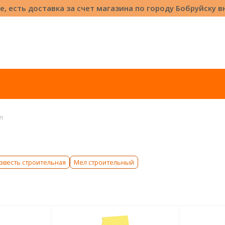
е, есть доставка за счет магазина по городу Бобруйску 
л
звесть строительная
Мел строительный