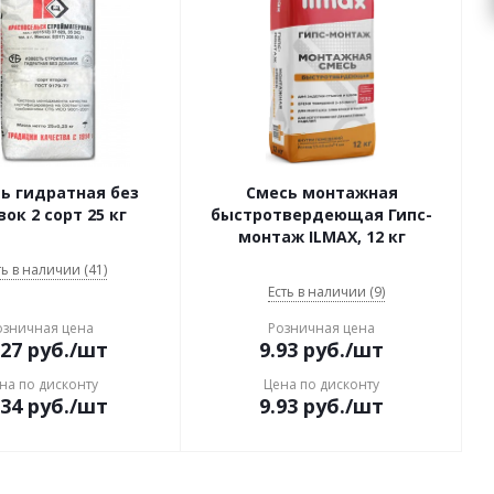
ь гидратная без
Смесь монтажная
ок 2 сорт 25 кг
быстротвердеющая Гипс-
монтаж ILMAX, 12 кг
ть в наличии (41)
Есть в наличии (9)
озничная цена
Розничная цена
.27
руб.
/шт
9.93
руб.
/шт
на по дисконту
Цена по дисконту
.34
руб.
/шт
9.93
руб.
/шт