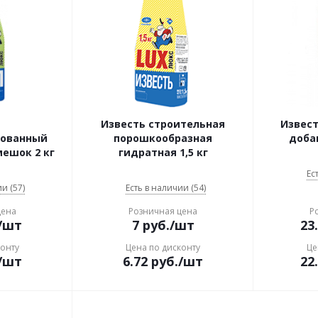
Известь строительная
Извест
рованный
порошкообразная
добав
мешок 2 кг
гидратная 1,5 кг
Ес
и (57)
Есть в наличии (54)
цена
Розничная цена
Р
/шт
7
руб.
/шт
23
конту
Цена по дисконту
Це
/шт
6.72
руб.
/шт
22