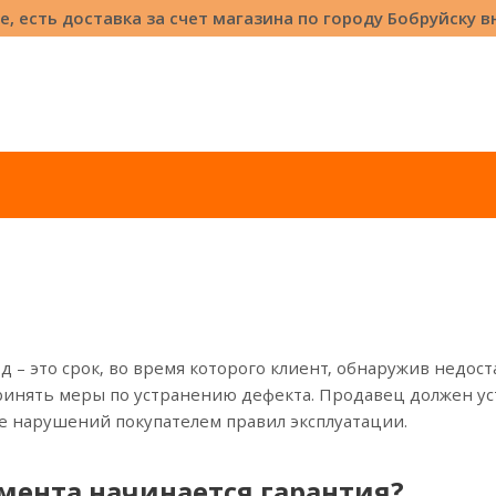
е, есть доставка за счет магазина по городу Бобруйску 
 – это срок, во время которого клиент, обнаружив недост
ринять меры по устранению дефекта. Продавец должен уст
е нарушений покупателем правил эксплуатации.
омента начинается гарантия?