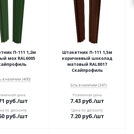
тник П-111 1,2м
Штакетник П-111 1,5м
ый мох RAL6005
коричневый шоколад
кайпрофиль
матовый RAL8017
Скайпрофиль
ь в наличии (400)
Есть в наличии (347)
озничная цена
Розничная цена
71
руб.
/шт
7.43
руб.
/шт
на по дисконту
Цена по дисконту
60
руб.
/шт
7.20
руб.
/шт