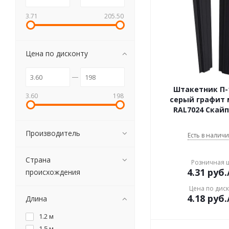
3.71
205.50
Цена по дисконту
Штакетник П-1
3.60
198
серый графит
RAL7024 Скай
Производитель
Есть в наличи
Страна
Розничная 
4.31
руб.
происхождения
Цена по дис
4.18
руб.
Длина
1.2 м
1.5 м