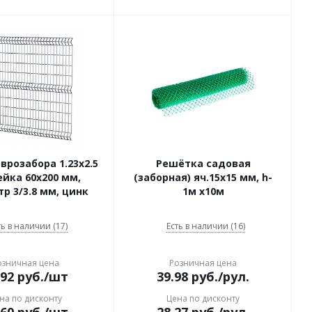
врозабора 1.23x2.5
Решётка садовая
ейка 60x200 мм,
(заборная) яч.15x15 мм, h-
р 3/3.8 мм, цинк
1м х10м
ть в наличии (17)
Есть в наличии (16)
озничная цена
Розничная цена
.92
руб.
/шт
39.98
руб.
/рул.
на по дисконту
Цена по дисконту