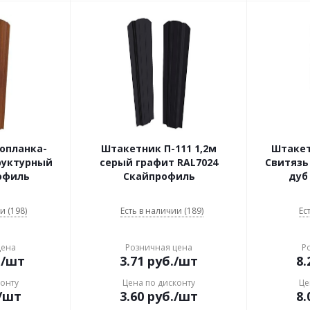
опланка-
Штакетник П-111 1,2м
Штакет
руктурный
серый графит RAL7024
Свитязь
офиль
Скайпрофиль
дуб
и (198)
Есть в наличии (189)
Ес
цена
Розничная цена
Р
.
/шт
3.71
руб.
/шт
8.
конту
Цена по дисконту
Це
/шт
3.60
руб.
/шт
8.