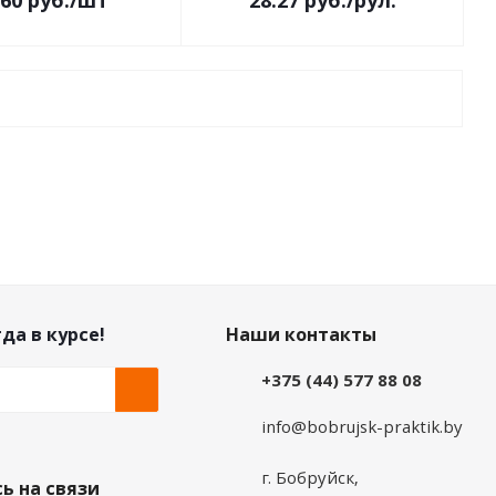
.60
руб.
/шт
28.27
руб.
/рул.
да в курсе!
Наши контакты
+375 (44) 577 88 08
info@bobrujsk-praktik.by
г. Бобруйск,
ь на связи