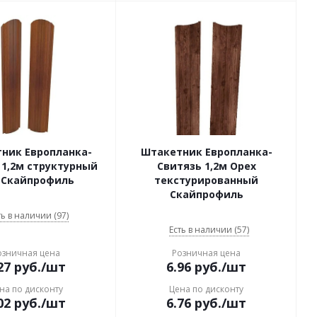
ник Европланка-
Штакетник Европланка-
 1,2м структурный
Свитязь 1,2м Орех
 Скайпрофиль
текстурированный
Скайпрофиль
ть в наличии (97)
Есть в наличии (57)
озничная цена
Розничная цена
27
руб.
/шт
6.96
руб.
/шт
на по дисконту
Цена по дисконту
02
руб.
/шт
6.76
руб.
/шт