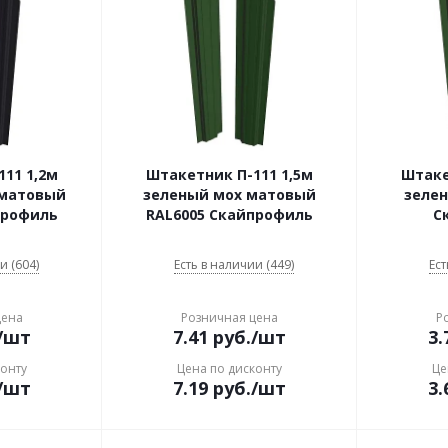
11 1,2м
Штакетник П-111 1,5м
Штаке
 матовый
зеленый мох матовый
зелен
профиль
RAL6005 Скайпрофиль
С
и (604)
Есть в наличии (449)
Ест
цена
Розничная цена
Р
/шт
7.41
руб.
/шт
3.
конту
Цена по дисконту
Це
/шт
7.19
руб.
/шт
3.