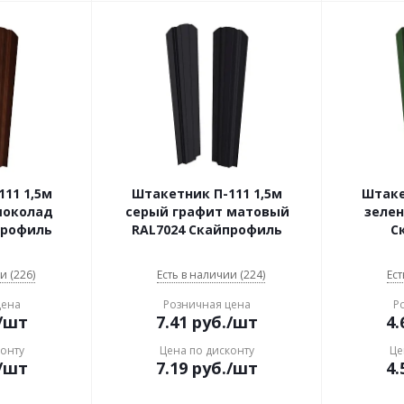
11 1,5м
Штакетник П-111 1,5м
Штаке
шоколад
серый графит матовый
зелен
профиль
RAL7024 Скайпрофиль
С
и (226)
Есть в наличии (224)
Ест
цена
Розничная цена
Р
/шт
7.41
руб.
/шт
4.
конту
Цена по дисконту
Це
/шт
7.19
руб.
/шт
4.