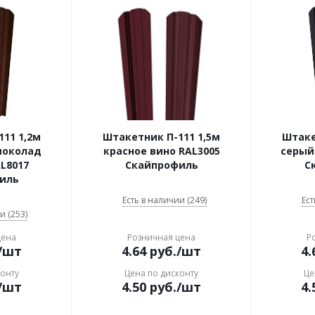
11 1,2м
Штакетник П-111 1,5м
Штаке
шоколад
красное вино RAL3005
серый
L8017
Скайпрофиль
С
иль
Есть в наличии (249)
Ест
и (253)
цена
Розничная цена
Р
/шт
4.64
руб.
/шт
4.
конту
Цена по дисконту
Це
/шт
4.50
руб.
/шт
4.