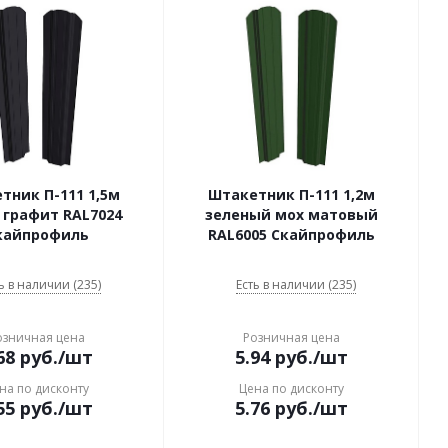
тник П-111 1,5м
Штакетник П-111 1,2м
 графит RAL7024
зеленый мох матовый
кайпрофиль
RAL6005 Скайпрофиль
ь в наличии (235)
Есть в наличии (235)
озничная цена
Розничная цена
68
руб.
/шт
5.94
руб.
/шт
на по дисконту
Цена по дисконту
55
руб.
/шт
5.76
руб.
/шт