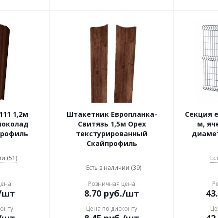
11 1,2м
Штакетник Европланка-
Секция е
шоколад
Свитязь 1,5м Орех
м, яч
профиль
текстурированный
диамет
Скайпрофиль
и (51)
Ес
Есть в наличии (39)
цена
Розничная цена
Р
/шт
8.70
руб.
/шт
43
конту
Цена по дисконту
Це