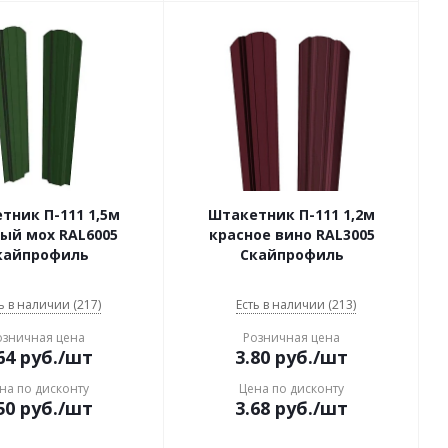
тник П-111 1,5м
Штакетник П-111 1,2м
ый мох RAL6005
красное вино RAL3005
кайпрофиль
Скайпрофиль
ь в наличии (217)
Есть в наличии (213)
озничная цена
Розничная цена
64
руб.
/шт
3.80
руб.
/шт
на по дисконту
Цена по дисконту
50
руб.
/шт
3.68
руб.
/шт