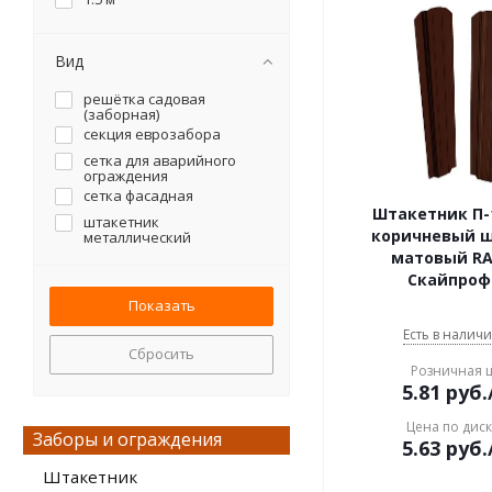
Вид
решётка садовая
(заборная)
секция еврозабора
сетка для аварийного
ограждения
сетка фасадная
Штакетник П-1
штакетник
коричневый 
металлический
матовый RA
Скайпроф
Есть в наличи
Сбросить
Розничная 
5.81
руб.
Цена по дис
Заборы и ограждения
5.63
руб.
Штакетник