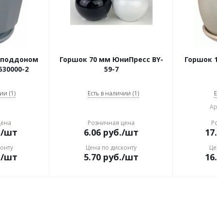
с поддоном
Горшок 70 мм ЮниПресс BY-
Горшок 
30000-2
59-7
ии (1)
Есть в наличии (1)
Е
Ар
цена
Розничная цена
Р
.
/шт
6.06
руб.
/шт
17
конту
Цена по дисконту
Це
.
/шт
5.70
руб.
/шт
16