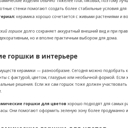
рамические изделия обычно тяжелее пластиковых, поэтому лучш
отные стенки помогают создать более стабильные условия для 
ериал:
керамика хорошо сочетается с живыми растениями и во
ский горшок
долго сохраняет аккуратный внешний вид и при пра
 декоративным, но и вполне практичным выбором для дома.
е горшки в интерьере
муществ керамики — разнообразие. Сегодня можно подобрать ка
ты с фактурой, цветом, глазурью или необычной формой. Если 
ральные решения. Если же сам горшок тоже должен участвовать
.
амические горшки для цветов
хорошо подходят для самых раз
расы. Они помогают оформить зеленую зону более продуманно и