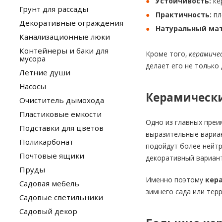
Устойчивость:
ке
Грунт для рассады
Практичность:
пл
Декоративные ограждения
Натуральный мат
Канализационные люки
Контейнеры и баки для
Кроме того,
керамиче
мусора
делает его не только
Летние души
Насосы
Керамически
Очиститель дымохода
Пластиковые емкости
Одно из главных преи
Подставки для цветов
выразительные вариан
Поликарбонат
подойдут более нейт
Почтовые ящики
декоративный вариант
Пруды
Именно поэтому
кер
Садовая мебель
зимнего сада или тер
Садовые светильники
Садовый декор