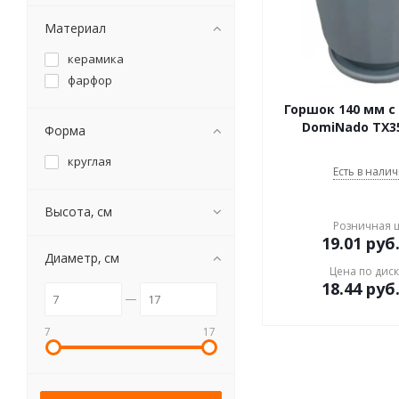
Материал
керамика
фарфор
Горшок 140 мм 
DomiNado TX35
Форма
круглая
Есть в налич
Высота, см
Розничная 
19.01
руб
Диаметр, см
Цена по дис
18.44
руб
7
17