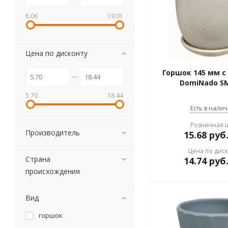
6.06
19.01
Цена по дисконту
Горшок 145 мм 
DomiNado S
5.70
18.44
Есть в налич
Розничная 
Производитель
15.68
руб
Цена по дис
Страна
14.74
руб
происхождения
Вид
горшок