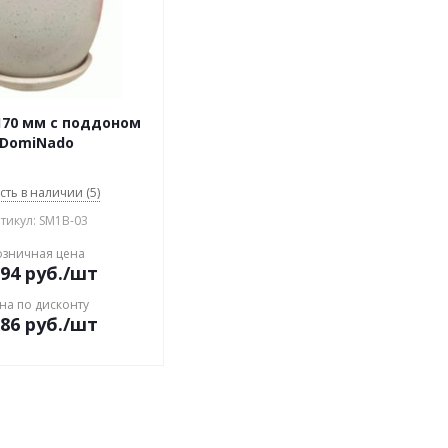
170 мм с поддоном
DomiNado
сть в наличии (5)
тикул: SM1B-03
озничная цена
.94
руб.
/шт
на по дисконту
.86
руб.
/шт