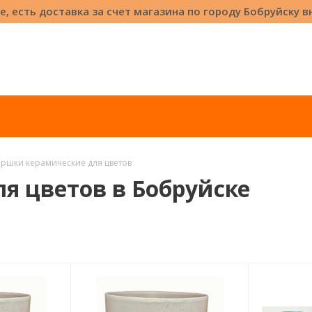
е, есть доставка за счет магазина по городу Бобруйску 
оршки керамические для цветов
я цветов в Бобруйске