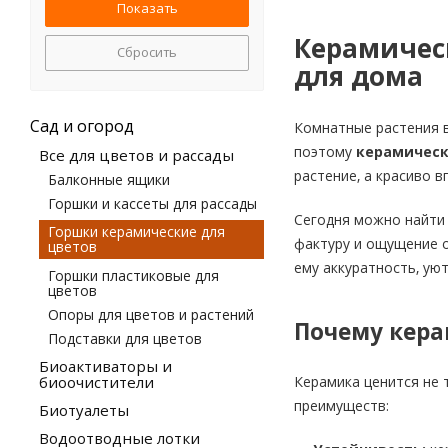
Керамичес
Сбросить
для дома
Сад и огород
Комнатные растения в
поэтому
керамическ
Все для цветов и рассады
растение, а красиво 
Балконные ящики
Горшки и кассеты для рассады
Сегодня можно найти
Горшки керамические для
фактуру и ощущение о
цветов
ему аккуратность, ую
Горшки пластиковые для
цветов
Опоры для цветов и растений
Почему кера
Подставки для цветов
Биоактиваторы и
биоочистители
Керамика ценится не 
преимуществ:
Биотуалеты
Водоотводные лотки