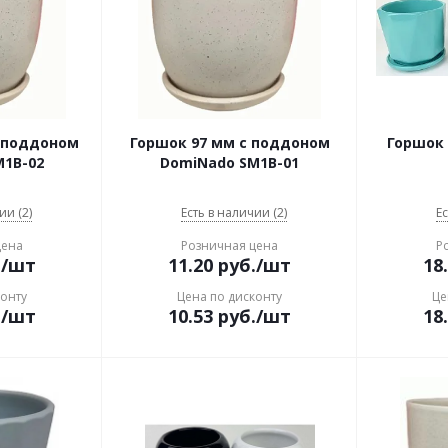
с поддоном
Горшок 97 мм с поддоном
Горшок
M1B-02
DomiNado SM1B-01
ии (2)
Есть в наличии (2)
Ес
цена
Розничная цена
Р
.
/шт
11.20
руб.
/шт
18
конту
Цена по дисконту
Це
.
/шт
10.53
руб.
/шт
18