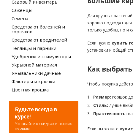
Большие кер
Садовый инвентарь
Саженцы
Для крупных растени
Семена
хорошо подходят для 
Средства от болезней и
только удобны, но и 
сорняков
Средства от вредителей
Если нужно
купить г
Теплицы и парники
установки и общий ст
Удобрения и стимуляторы
Укрывной материал
Как выбрать
Умывальники дачные
Флюгеры и крючки
Чтобы покупка действ
Цветная крошка
Размер:
горшок до
Стиль:
лучше выбир
Будьте всегда в
Практичность:
ва
курсе!
Узнавайте о скидках и акциях
первым
Если вы хотите
купит