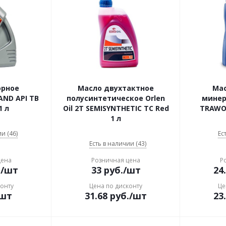
орное
Масло двухтактное
Ма
ND API TB
полусинтетическое Orlen
минер
1 л
Oil 2Т SEMISYNTHETIC TC Red
TRAWOL
1 л
и (46)
Ес
Есть в наличии (43)
цена
Розничная цена
Р
.
/шт
33
руб.
/шт
24
конту
Цена по дисконту
Це
/шт
31.68
руб.
/шт
23