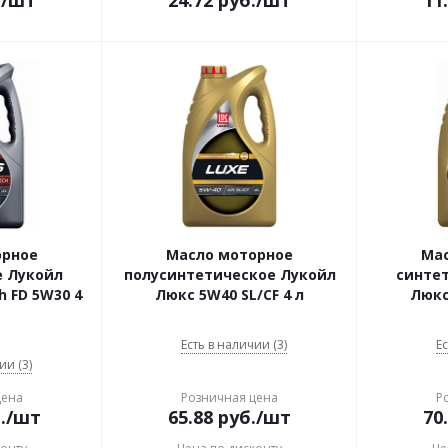
.
/шт
24.72
руб.
/шт
11
орное
Масло моторное
Ма
е Лукойл
полусинтетическое Лукойл
синте
h FD 5W30 4
Люкс 5W40 SL/CF 4 л
Люкс
Есть в наличии (3)
Ес
ии (3)
цена
Розничная цена
Р
.
/шт
65.88
руб.
/шт
70