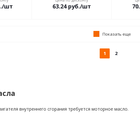
конту
Цена по дисконту
Це
.
/шт
63.24
руб.
/шт
70
Показать еще
1
2
асла
игателя внутреннего сгорания требуется моторное масло.