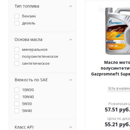
Тип топлива
бензин
дизель
Основа масла
минеральное
полусинтетическое
Масло мот
синтетическое
полусинтети
Gazpromneft Supe
Вязкость по SAE
Есть в налич
10W30
10W40
5W30
Розничная 
57.51
руб
5W40
Цена по дис
55.21
руб
Класс API