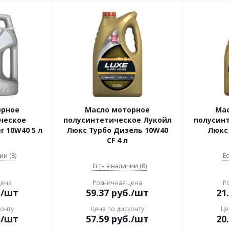
орное
Масло моторное
Ма
ческое
полусинтетическое Лукойл
полусин
r 10W40 5 л
Люкс Турбо Дизель 10W40
Люкс 
CF 4 л
ии (8)
Ес
Есть в наличии (8)
цена
Розничная цена
Р
.
/шт
59.37
руб.
/шт
21
конту
Цена по дисконту
Це
.
/шт
57.59
руб.
/шт
20