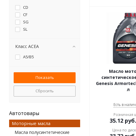
CD
CF
SG
SL
Класс ACEA
A5/B5
Масло мот
синтетическо
Genesis Armortec
л
Сбросить
Есть в налич
Автотовары
Розничная 
35.12
руб
Моторные масла
Цена по дис
Масла полусинтетические