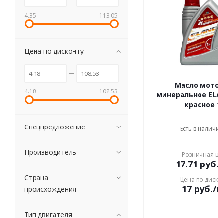
4.35
113.05
Цена по дисконту
Масло мот
4.18
108.53
минеральное ELA
красное 
Спецпредложение
Есть в наличи
Производитель
Розничная 
17.71
руб
Страна
Цена по дис
17
руб.
происхождения
Тип двигателя