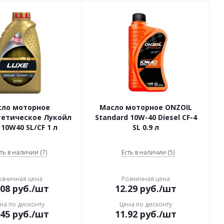
сло моторное
Масло моторное ONZOIL
тетическое Лукойл
Standard 10W-40 Diesel CF-4
10W40 SL/CF 1 л
SL 0.9 л
ть в наличии (7)
Есть в наличии (5)
озничная цена
Розничная цена
.08
руб.
/шт
12.29
руб.
/шт
на по дисконту
Цена по дисконту
.45
руб.
/шт
11.92
руб.
/шт