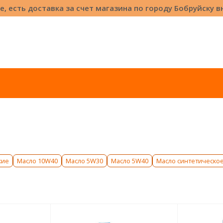
е, есть доставка за счет магазина по городу Бобруйску 
кие
Масло 10W40
Масло 5W30
Масло 5W40
Масло синтетическо