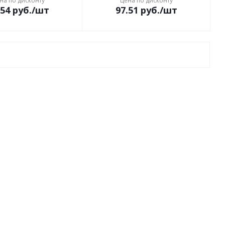
на по дисконту
Цена по дисконту
.54
руб.
/шт
97.51
руб.
/шт