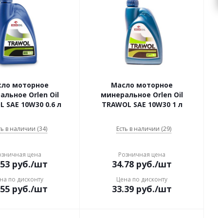
сло моторное
Масло моторное
альное Orlen Oil
минеральное Orlen Oil
 SAE 10W30 0.6 л
TRAWOL SAE 10W30 1 л
ть в наличии (34)
Есть в наличии (29)
озничная цена
Розничная цена
.53
руб.
/шт
34.78
руб.
/шт
на по дисконту
Цена по дисконту
.55
руб.
/шт
33.39
руб.
/шт