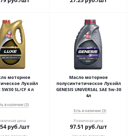
.79
руб.
/шт
27.25
руб.
/шт
сло моторное
Масло моторное
тическое Лукойл
полусинтетическое Лукойл
 5W30 SL/CF 4 л
GENESIS UNIVERSAL SAE 5w-30
4л
ть в наличии (3)
Есть в наличии (3)
озничная цена
Розничная цена
.54
руб.
/шт
97.51
руб.
/шт