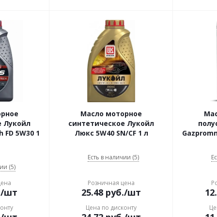
орное
Масло моторное
Ма
е Лукойл
синтетическое Лукойл
полу
h FD 5W30 1
Люкс 5W40 SN/CF 1 л
Gazpromn
Есть в наличии (5)
Ес
ии (5)
цена
Розничная цена
Р
.
/шт
25.48
руб.
/шт
12
конту
Цена по дисконту
Це