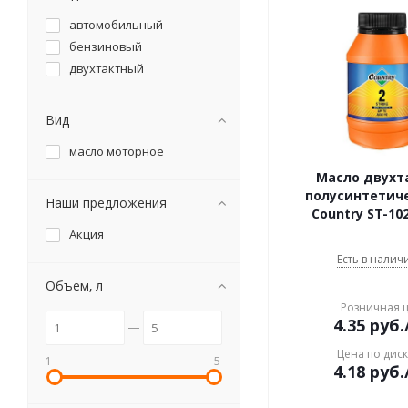
автомобильный
бензиновый
двухтактный
Вид
масло моторное
Масло двухт
полусинтетич
Наши предложения
Country ST-10
Акция
Есть в наличи
Объем, л
Розничная 
4.35
руб.
Цена по дис
1
5
4.18
руб.