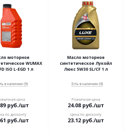
сло моторное
Масло моторное
тетическое WUMAX
синтетическое Лукойл
FD ISO L-EGD 1 л
Люкс 5W30 SL/CF 1 л
ть в наличии (9)
Есть в наличии (9)
озничная цена
Розничная цена
.89
руб.
/шт
24.08
руб.
/шт
на по дисконту
Цена по дисконту
.61
руб.
/шт
23.12
руб.
/шт