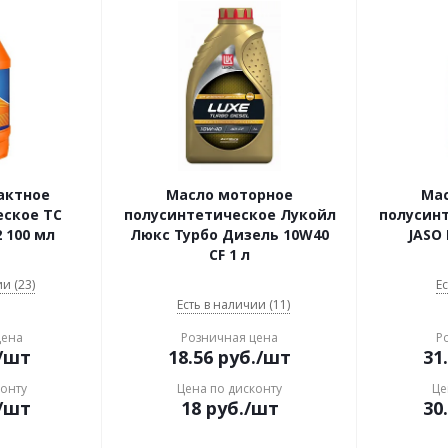
актное
Масло моторное
Ма
еское ТС
полусинтетическое Лукойл
полусин
2 100 мл
Люкс Турбо Дизель 10W40
JASO 
CF 1 л
и (23)
Ес
Есть в наличии (11)
цена
Розничная цена
Р
/шт
18.56
руб.
/шт
31
конту
Цена по дисконту
Це
/шт
18
руб.
/шт
30