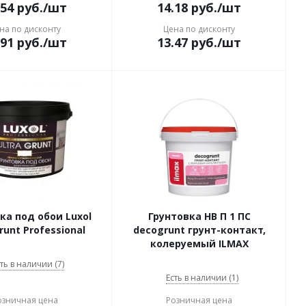
.54
руб.
/шт
14.18
руб.
/шт
на по дисконту
Цена по дисконту
.91
руб.
/шт
13.47
руб.
/шт
ка под обои Luxol
Грунтовка НВ П 1 ПС
runt Professional
decogrunt грунт-контакт,
колеруемый ILMAX
ть в наличии (7)
Есть в наличии (1)
озничная цена
Розничная цена