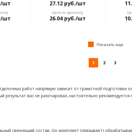
.
/шт
27.12
руб.
/шт
11
конту
Цена по дисконту
Це
.
/шт
26.04
руб.
/шт
10
Показать еще
1
2
3
делочных работ напрямую зависит от грамотной подготовки ос
ый результат вас не разочаровал, настоятельно рекомендуется 
льный связующий состав. Он укрепляет (связывает) обрабатыва