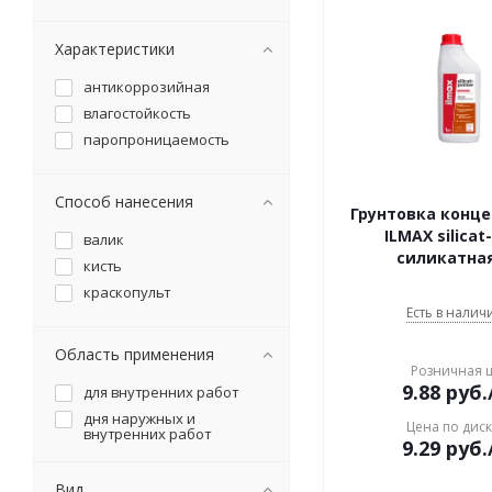
Характеристики
антикоррозийная
влагостойкость
паропроницаемость
Способ нанесения
Грунтовка концен
ILMAX silicat
валик
силикатная
кисть
краскопульт
Есть в наличи
Область применения
Розничная 
9.88
руб.
для внутренних работ
дня наружных и
Цена по дис
внутренних работ
9.29
руб.
Вид