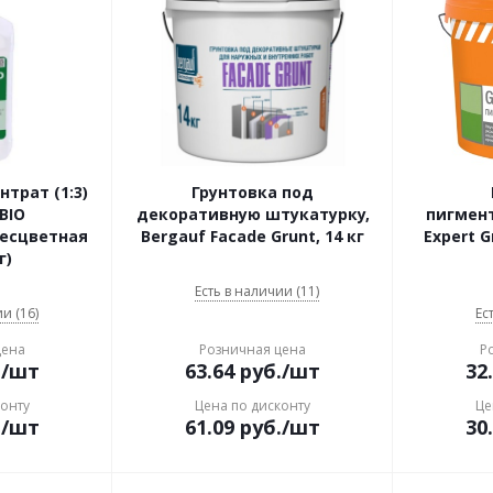
трат (1:3)
Грунтовка под
BIO
декоративную штукатурку,
пигмент
бесцветная
Bergauf Facade Grunt, 14 кг
Expert G
г)
Есть в наличии (11)
и (16)
Ес
цена
Розничная цена
Р
.
/шт
63.64
руб.
/шт
32
конту
Цена по дисконту
Це
.
/шт
61.09
руб.
/шт
30