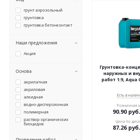
грунт аэрозольный
грунтовка
грунтовка бетонконтакт
Наши предложения
Акция
Грунтовка-конц
Основа
наружных и вн
работ 1:9, Aqua G
акрилатная
акриловая
Есть в налич
алкидная
водно-дисперсионная
Розничная 
90.90
руб
полимерная
раствор органических
Цена по дис
биоцидов
87.26
руб
Проведение работ