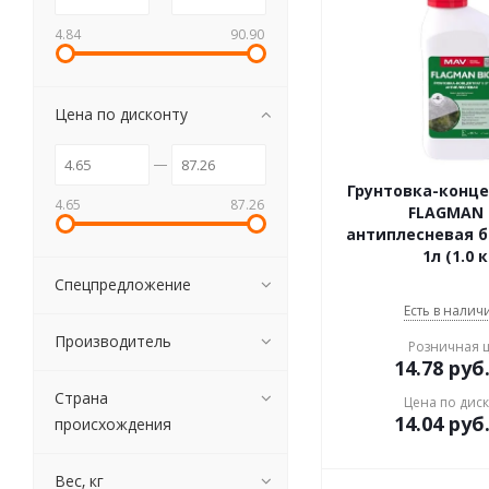
4.84
90.90
Цена по дисконту
Грунтовка-концен
4.65
87.26
FLAGMAN 
антиплесневая 
1л (1.0 к
Спецпредложение
Есть в наличи
Производитель
Розничная 
14.78
руб
Страна
Цена по дис
14.04
руб
происхождения
Вес, кг