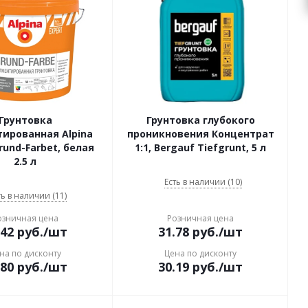
Грунтовка
Грунтовка глубокого
ированная Alpina
проникновения Концентрат
rund-Farbet, белая
1:1, Bergauf Tiefgrunt, 5 л
2.5 л
Есть в наличии (10)
ть в наличии (11)
озничная цена
Розничная цена
.42
руб.
/шт
31.78
руб.
/шт
на по дисконту
Цена по дисконту
.80
руб.
/шт
30.19
руб.
/шт