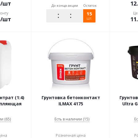
.
/шт
12
До конца акции
Остаток
конту
15
Це
.
/шт
11
шт.
трат (1:4)
Грунтовка бетонконтакт
Грунтов
репляющая
ILMAX 4175
Ultra G
и (65)
Есть в наличии (15)
Ес
цена
Розничная цена
Р