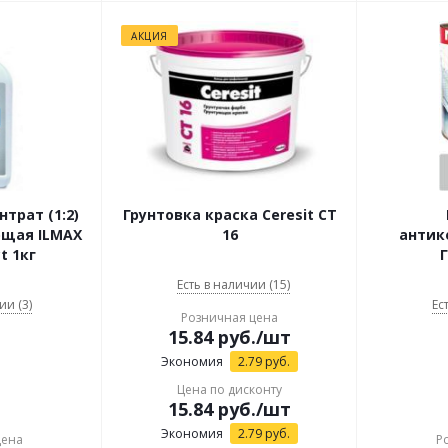
АКЦИЯ
трат (1:2)
Грунтовка краска Ceresit CТ
щая ILMAX
16
антик
t 1кг
Есть в наличии (15)
ии (3)
Ес
Розничная цена
15.84
руб.
/шт
Экономия
2.79
руб.
Цена по дисконту
15.84
руб.
/шт
Экономия
2.79
руб.
цена
Р