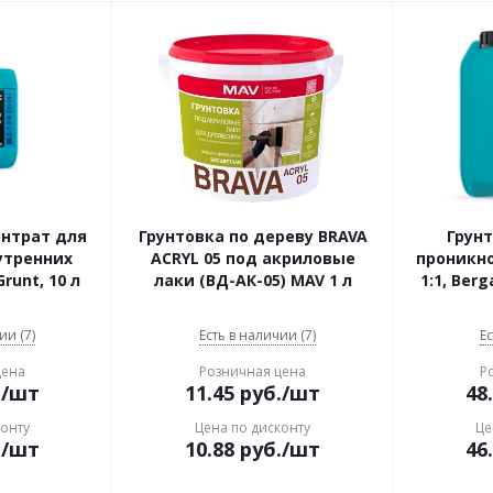
ентрат для
Грунтовка по дереву BRAVA
Грунт
утренних
ACRYL 05 под акриловые
проникн
runt, 10 л
лаки (ВД-АК-05) MAV 1 л
1:1, Berg
ии (7)
Есть в наличии (7)
Ес
цена
Розничная цена
Р
.
/шт
11.45
руб.
/шт
48
конту
Цена по дисконту
Це
.
/шт
10.88
руб.
/шт
46