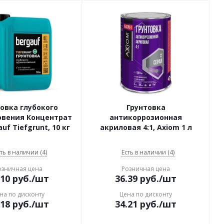
овка глубокого
Грунтовка
овения Концентрат
антикоррозионная
auf Tiefgrunt, 10 кг
акриловая 4:1, Axiom 1 л
ть в наличии (4)
Есть в наличии (4)
озничная цена
Розничная цена
.10
руб.
/шт
36.39
руб.
/шт
на по дисконту
Цена по дисконту
.18
руб.
/шт
34.21
руб.
/шт