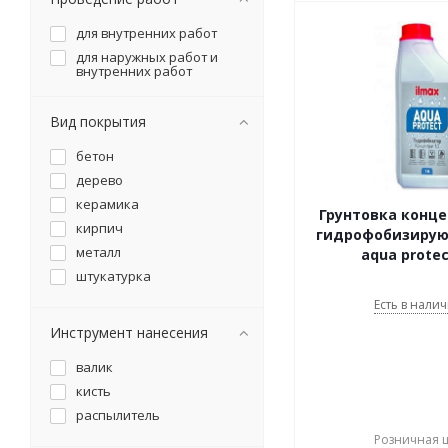
для внутренних работ
для наружных работ и
внутренних работ
Вид покрытия
бетон
дерево
керамика
Грунтовка концен
кирпич
гидрофобизирую
металл
aqua protec
штукатурка
Есть в налич
Инструмент нанесения
валик
кисть
распылитель
Розничная 