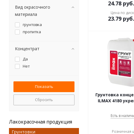
24.78
руб
Вид окрасочного
Цена по дис
материала
23.79
руб
грунтовка
пропитка
Концентрат
Да
Нет
Грунтовка концен
Сбросить
ILMAX 4180 ук
Есть в наличи
Лакокрасочная продукция
Грунтовки
Розничная 