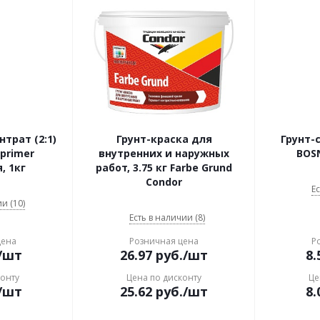
трат (2:1)
Грунт-краска для
Грунт-
-primer
внутренних и наружных
BOSN
, 1кг
работ, 3.75 кг Farbe Grund
Condor
Ес
и (10)
Есть в наличии (8)
цена
Розничная цена
Р
/шт
26.97
руб.
/шт
8.
конту
Цена по дисконту
Це
/шт
25.62
руб.
/шт
8.