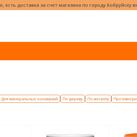
е, есть доставка за счет магазина по городу Бобруйску 
Для минеральных оснований
По дереву
По металлу
Противогри