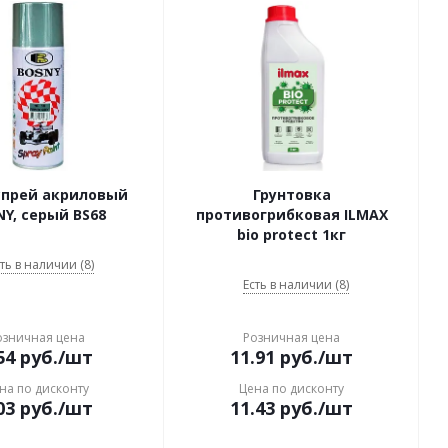
спрей акриловый
Грунтовка
Y, серый BS68
противогрибковая ILMAX
bio protect 1кг
ть в наличии (8)
Есть в наличии (8)
озничная цена
Розничная цена
54
руб.
/шт
11.91
руб.
/шт
на по дисконту
Цена по дисконту
03
руб.
/шт
11.43
руб.
/шт