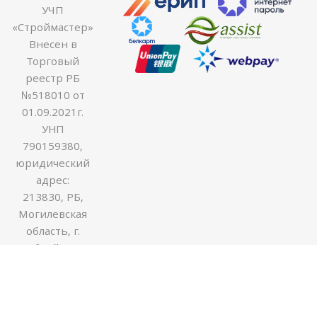
УЧП
«Строймастер»
Внесен в
Торговый
реестр РБ
№518010 от
01.09.2021г.
УНП
790159380,
юридический
адрес:
213830, РБ,
Могилевская
область, г.
Бобруйск ул.
Гоголя 170В,
оф.54