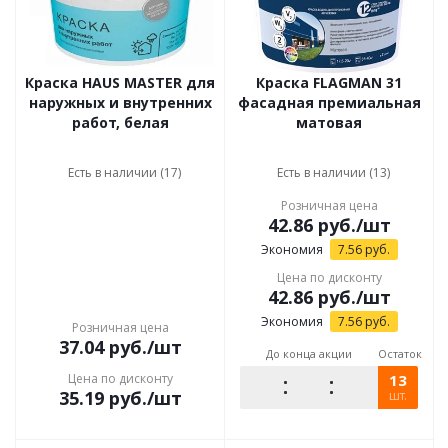
Краска HAUS MASTER для
Краска FLAGMAN 31
наружных и внутренних
фасадная премиальная
работ, белая
матовая
Есть в наличии (17)
Есть в наличии (13)
Розничная цена
42.86
руб.
/шт
Экономия
7.56
руб.
Цена по дисконту
42.86
руб.
/шт
Экономия
7.56
руб.
Розничная цена
37.04
руб.
/шт
До конца акции
Остаток
Цена по дисконту
13
35.19
руб.
/шт
шт.