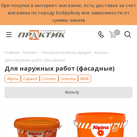
При покупке в интернет-магазине, есть доставка за счет
магазина по городу Бобруйску вне зависимости от
суммы заказа
0
Главная
-
Каталог
-
Лакокрасочная продукция
-
Краски
-
Для наружных работ (фасадные)
Для наружных работ (фасадные)
Alpina
Caparol
Condor
Sniezka
МАВ
Фильтр