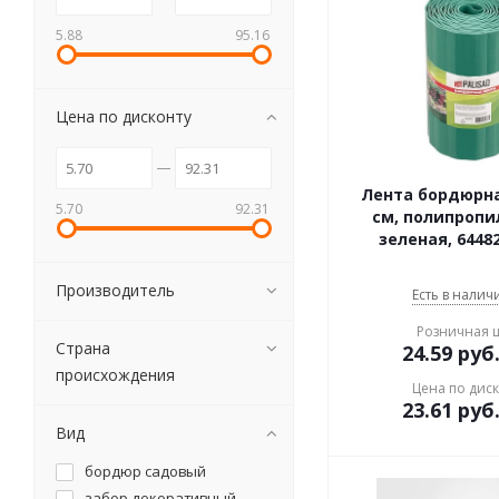
5.88
95.16
Цена по дисконту
Лента бордюрная
5.70
92.31
см, полипропи
зеленая, 64482
Производитель
Есть в наличи
Розничная 
Страна
24.59
руб
происхождения
Цена по дис
23.61
руб
Вид
бордюр садовый
забор декоративный