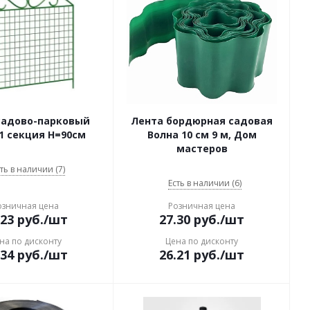
садово-парковый
Лента бордюрная садовая
1 секция H=90см
Волна 10 см 9 м, Дом
мастеров
ть в наличии (7)
Есть в наличии (6)
озничная цена
Розничная цена
.23
руб.
/шт
27.30
руб.
/шт
на по дисконту
Цена по дисконту
.34
руб.
/шт
26.21
руб.
/шт