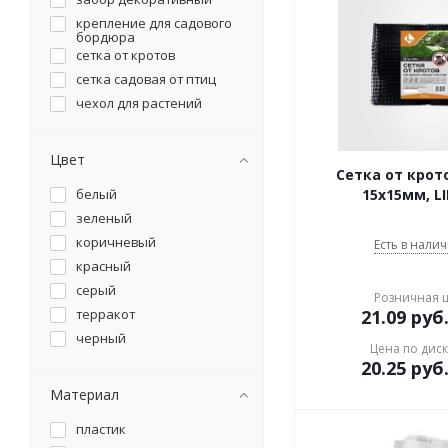
крепление для садового
бордюра
сетка от кротов
сетка садовая от птиц
чехол для растений
Цвет
Сетка от крот
белый
15х15мм, L
зеленый
коричневый
Есть в налич
красный
серый
Розничная 
терракот
21.09
руб
черный
Цена по дис
20.25
руб
Материал
пластик