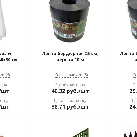
роз и
Лента бордюрная 25 см,
Лента 
0х80 см
черная 10 м
ч
ии (6)
Есть в наличии (5)
Ес
цена
Розничная цена
Р
/шт
40.32
руб.
/шт
25
конту
Цена по дисконту
Це
/шт
38.71
руб.
/шт
24