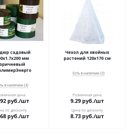
дюр садовый
Чехол для хвойных
00x1.7x200 мм
растений 120х170 см
оричневый
олимерЭнерго
Есть в наличии (3)
ть в наличии (3)
озничная цена
Розничная цена
.92
руб.
/шт
9.29
руб.
/шт
на по дисконту
Цена по дисконту
.68
руб.
/шт
8.73
руб.
/шт