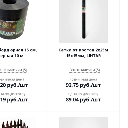
бордюрная 15 см,
Сетка от кротов 2х25м
ерная 10 м
15х15мм, LIHTAR
ть в наличии (5)
Есть в наличии (5)
озничная цена
Розничная цена
.20
руб.
/шт
92.75
руб.
/шт
на по дисконту
Цена по дисконту
.19
руб.
/шт
89.04
руб.
/шт