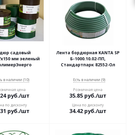
дюр садовый
Лента бордюрная KANTA SP
7x150 мм зеленый
Б-1000.10.02-ПП,
олимерЭнерго
Стандартпарк 82552-Ол
ть в наличии (10)
Есть в наличии (9)
озничная цена
Розничная цена
.24
руб.
/шт
35.85
руб.
/шт
на по дисконту
Цена по дисконту
.31
руб.
/шт
34.42
руб.
/шт