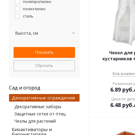
полипропилен
полиэтилен
сталь
Высота, см
Чехол для 
кустарников 4
Сбросить
Есть в налич
Розничная 
Сад и огород
6.89
руб.
Декоративные ограждения
Цена по дис
6.48
руб.
Декоративные заборы
Защитные сетки от птиц
Чехлы для растений
Биоактиваторы и
биоочистители