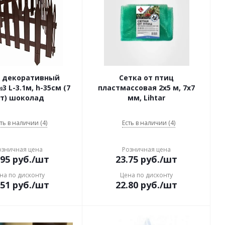
р декоративный
Сетка от птиц
3 L-3.1м, h-35cм (7
пластмассовая 2х5 м, 7х7
т) шоколад
мм, Lihtar
ть в наличии (4)
Есть в наличии (4)
озничная цена
Розничная цена
.95
руб.
/шт
23.75
руб.
/шт
на по дисконту
Цена по дисконту
.51
руб.
/шт
22.80
руб.
/шт