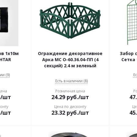
ов 1х10м
Ограждение декоративное
Забор 
IHTAR
Арка МС О-60.36.04-ПП (4
Сетка 
секций) 2.4 м зеленый
ии (9)
Ес
Есть в наличии (8)
цена
Розничная цена
Р
.
/шт
24.29
руб.
/шт
47
конту
Цена по дисконту
Це
.
/шт
23.32
руб.
/шт
45