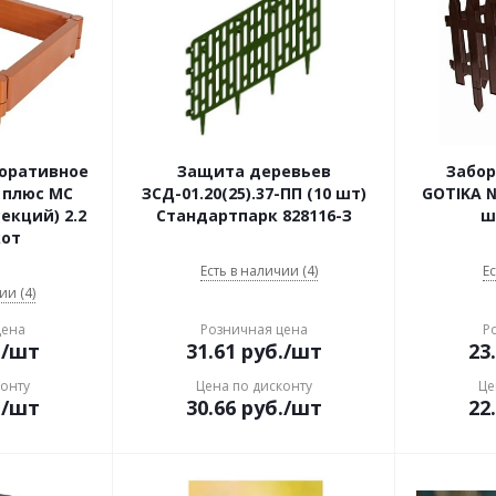
оративное
Защита деревьев
Забо
 плюс МС
ЗСД-01.20(25).37-ПП (10 шт)
GOTIKA №
секций) 2.2
Стандартпарк 828116-З
ш
кот
Есть в наличии (4)
Ес
ии (4)
цена
Розничная цена
Р
.
/шт
31.61
руб.
/шт
23
конту
Цена по дисконту
Це
.
/шт
30.66
руб.
/шт
22