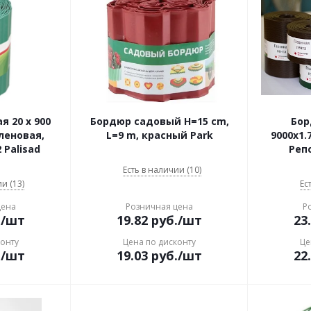
 20 х 900
Бордюр садовый H=15 cm,
Бор
леновая,
L=9 m, красный Park
9000x1.
 Palisad
Реп
Есть в наличии (10)
и (13)
Ес
цена
Розничная цена
Р
.
/шт
19.82
руб.
/шт
23
конту
Цена по дисконту
Це
.
/шт
19.03
руб.
/шт
22