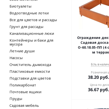
Биотуалеты
Водоотводные лотки
Все для цветов и рассады
Грунт для рассады
Канализационные люки
Ограждение дек
Контейнеры и баки для
Садовая доска
мусора
О-60.18.05-ПП (4 
Летние души
м терра
Насосы
Очиститель дымохода
Есть в налич
Пластиковые емкости
Розничная 
38.20
руб
Подставки для цветов
Поликарбонат
Цена по дис
36.67
руб
Почтовые ящики
Пруды
Садовая мебель