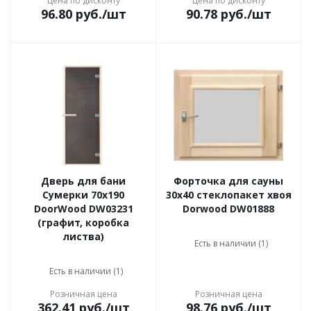
Цена по дисконту
Цена по дисконту
96.80
руб.
/шт
90.78
руб.
/шт
Дверь для бани
Форточка для сауны
Сумерки 70х190
30х40 стеклопакет хвоя
DoorWood DW03231
Dorwood DW01888
(графит, коробка
листва)
Есть в наличии (1)
Есть в наличии (1)
Розничная цена
Розничная цена
362.41
руб.
/шт
98.76
руб.
/шт