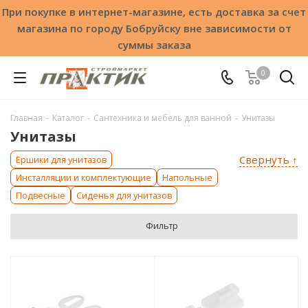
При покупке в интернет-магазине, есть доставка за счет
магазина по городу Бобруйску вне зависимости от
суммы заказа
0
Главная
-
Каталог
-
Сантехника и мебель для ванной
-
Унитазы
Унитазы
Свернуть ↑
Ершики для унитазов
Инсталляции и комплектующие
Напольные
Подвесные
Сиденья для унитазов
Фильтр