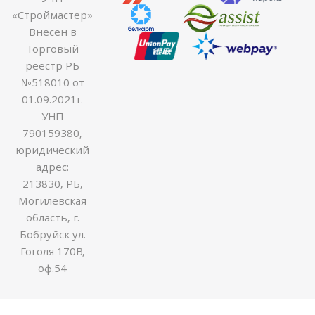
«Строймастер»
Внесен в
Торговый
реестр РБ
№518010 от
01.09.2021г.
УНП
790159380,
юридический
адрес:
213830, РБ,
Могилевская
область, г.
Бобруйск ул.
Гоголя 170В,
оф.54