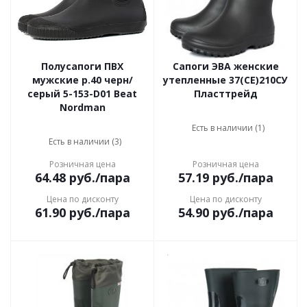
Полусапоги ПВХ
Сапоги ЭВА женские
мужские р.40 черн/
утепленные 37(СЕ)210СУ
серый 5-153-D01 Beat
Пласттрейд
Nordman
Есть в наличии (1)
Есть в наличии (3)
Розничная цена
Розничная цена
64.48
руб.
/пара
57.19
руб.
/пара
Цена по дисконту
Цена по дисконту
61.90
руб.
/пара
54.90
руб.
/пара