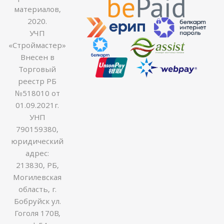
материалов,
2020.
УЧП
«Строймастер»
Внесен в
Торговый
реестр РБ
№518010 от
01.09.2021г.
УНП
790159380,
юридический
адрес:
213830, РБ,
Могилевская
область, г.
Бобруйск ул.
Гоголя 170В,