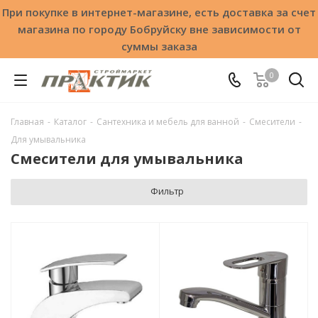
При покупке в интернет-магазине, есть доставка за счет
магазина по городу Бобруйску вне зависимости от
суммы заказа
0
Главная
-
Каталог
-
Сантехника и мебель для ванной
-
Смесители
-
Для умывальника
Смесители для умывальника
Фильтр