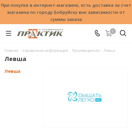
При покупке в интернет-магазине, есть доставка за счет
магазина по городу Бобруйску вне зависимости от
суммы заказа
0
Главная
-
Справочная информация
-
Производители
-
Левша
Левша
Левша