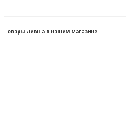
Товары Левша в нашем магазине
ЛИКВИДАЦИЯ
Люк под плитку Вектор 200x500x40 мм Левша
Есть в наличии (2)
70.29
руб.
/шт
87.86
руб.