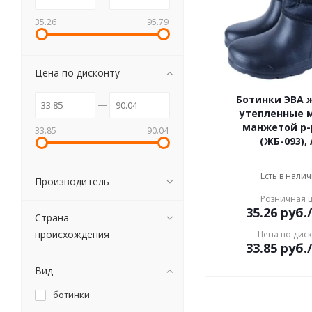
35.26
95.79
Цена по дисконту
Ботинки ЭВА 
утепленные 
манжетой р-р
33.85
90.04
(ЖБ-093),
Есть в налич
Производитель
Розничная 
35.26
руб.
Страна
происхождения
Цена по дис
33.85
руб.
Вид
ботинки