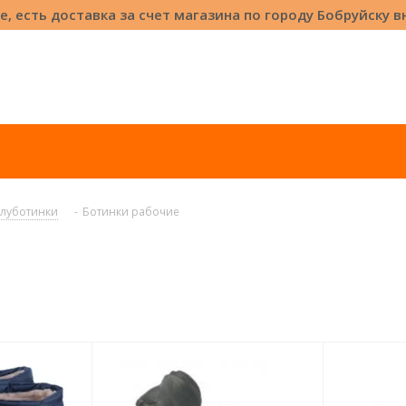
е, есть доставка за счет магазина по городу Бобруйску 
олуботинки
-
Ботинки рабочие