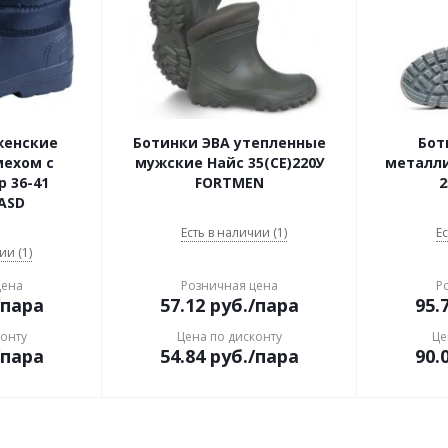
женские
Ботинки ЭВА утепленные
Бот
мехом с
мужские Найс 35(СЕ)220У
металл
 36-41
FORTMEN
2
 ASD
Есть в наличии (1)
Ес
ии (1)
цена
Розничная цена
Р
/пара
57.12
руб.
/пара
95.
конту
Цена по дисконту
Це
/пара
54.84
руб.
/пара
90.