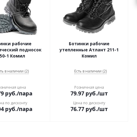
инки рабочие
Ботинки рабочие
ический подносок
утепленные Атлант 211-1
50-1 Комил
Комил
ть в наличии (2)
Есть в наличии (2)
озничная цена
Розничная цена
79
руб.
/пара
79.97
руб.
/шт
на по дисконту
Цена по дисконту
04
руб.
/пара
76.77
руб.
/шт