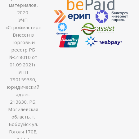
материалов,
2020.
УЧП
«Строймастер»
Внесен в
Торговый
реестр РБ
№518010 от
01.09.2021г.
УНП
790159380,
юридический
адрес:
213830, РБ,
Могилевская
область, г.
Бобруйск ул.
Гоголя 170В,
оф.54