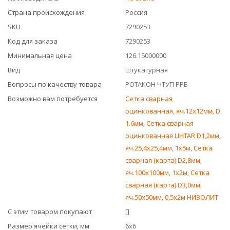
Страна происхождения
Россия
SKU
7290253
Код для заказа
7290253
Минимальная цена
126.15000000
Вид
штукатурная
Вопросы по качеству товара
РОТАКОН ЧТУП РРБ
Возможно вам потребуется
Сетка сварная
оцинкованная, яч.12х12мм, D
1.6мм
,
Сетка сварная
оцинкованная LIHTAR D1,2мм,
яч.25,4х25,4мм, 1х5м
,
Сетка
сварная (карта) D2,8мм,
яч.100х100мм, 1х2м
,
Сетка
сварная (карта) D3,0мм,
яч.50х50мм, 0,5х2м НИЗОЛИТ
С этим товаром покупают
[]
Размер ячейки сетки, мм
6x6