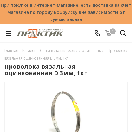
При покупке в интернет-магазине, есть доставка за счет
магазина по городу Бобруйску вне зависимости от
суммы заказа
0
Главная
-
Каталог
-
Сетки металлические строительные
-
Проволока
вязальная оцинкованная D 3мм, 1кг
Проволока вязальная
оцинкованная D 3мм, 1кг