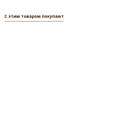
С этим товаром покупают
Сетка
Проволока
Проволока
сварная
вязальная
вязальная
оцинкованная
оцинкованная
оцинкованная
D1,4мм,
D 3мм, 3кг
D 2мм, 3кг
яч.25х25мм,
1х25м
Есть в
Нет в
Ротакон
наличии (25)
наличии