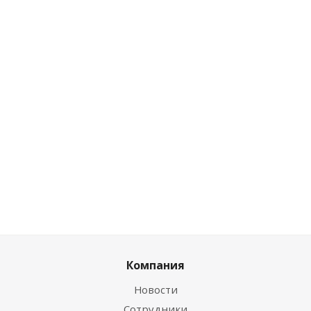
Нет в
наличии
Розничная цена
24.72
руб.
/
Розничная цена
Розничная цена
шт
0
руб.
/рул.
0
руб.
/шт
Цена по дисконту
Цена по дисконту
Цена по дисконту
23.73
руб.
/
0
руб.
/рул.
шт
0
руб.
/шт
Компания
Новости
Сотрудники