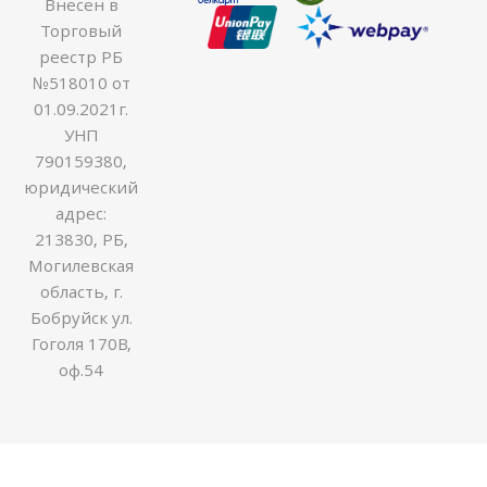
Внесен в
Торговый
реестр РБ
№518010 от
01.09.2021г.
УНП
790159380,
юридический
адрес:
213830, РБ,
Могилевская
область, г.
Бобруйск ул.
Гоголя 170В,
оф.54