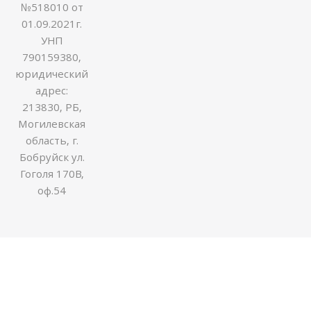
№518010 от
01.09.2021г.
УНП
790159380,
юридический
адрес:
213830, РБ,
Могилевская
область, г.
Бобруйск ул.
Гоголя 170В,
оф.54