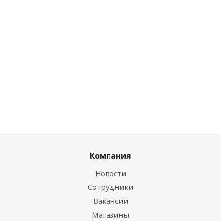
шт
Розничная цена
Розничная цена
0
руб.
/шт
0
руб.
/шт
Цена по
дисконту
Цена по дисконту
Цена по дисконту
0
руб.
/
0
руб.
/шт
0
руб.
/шт
шт
Компания
Новости
Сотрудники
Вакансии
Магазины