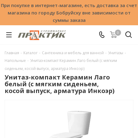
При покупке в интернет-магазине, есть доставка за счет
магазина по городу Бобруйску вне зависимости от
суммы заказа
0
Главная
-
Каталог
-
Сантехника и мебель для ванной
-
Унитазы
-
Напольные
-
Унитаз-компакт Керамин Лаго белый (с мягким
сиденьем, косой выпуск, арматура Инкоэр)
Унитаз-компакт Керамин Лаго
белый (с мягким сиденьем,
косой выпуск, арматура Инкоэр)