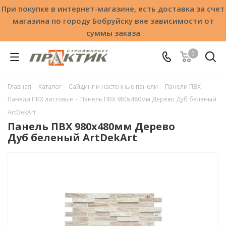
При покупке в интернет-магазине, есть доставка за счет
магазина по городу Бобруйску вне зависимости от
суммы заказа
0
Главная
-
Каталог
-
Сайдинг и настенные панели
-
Панели ПВХ
-
Панели ПВХ листовые
-
Панель ПВХ 980х480мм Дерево Дуб беленый
ArtDekArt
Панель ПВХ 980х480мм Дерево
Дуб беленый ArtDekArt