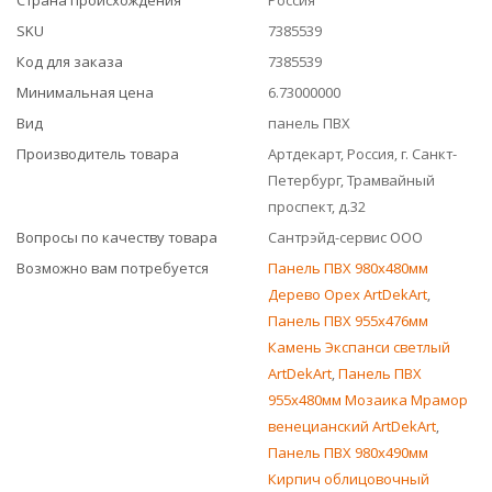
Страна происхождения
Россия
SKU
7385539
Код для заказа
7385539
Минимальная цена
6.73000000
Вид
панель ПВХ
Производитель товара
Артдекарт, Россия, г. Санкт-
Петербург, Трамвайный
проспект, д.32
Вопросы по качеству товара
Сантрэйд-сервис ООО
Возможно вам потребуется
Панель ПВХ 980х480мм
Дерево Орех ArtDekArt
,
Панель ПВХ 955х476мм
Камень Экспанси светлый
ArtDekArt
,
Панель ПВХ
955х480мм Мозаика Мрамор
венецианский ArtDekArt
,
Панель ПВХ 980х490мм
Кирпич облицовочный