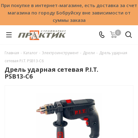
При покупке в интернет-магазине, есть доставка за счет
магазина по городу Бобруйску вне зависимости от
суммы заказа
0
Главная
-
Каталог
-
Электроинструмент
-
Дрели
-
Дрель ударная
сетевая P.I.T. PSB13-C6
Дрель ударная сетевая P.I.T.
PSB13-C6