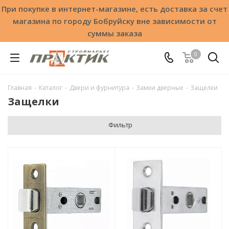
При покупке в интернет-магазине, есть доставка за счет
магазина по городу Бобруйску вне зависимости от
суммы заказа
0
Главная
-
Каталог
-
Двери и фурнитура
-
Замки дверные
-
Защелки
Защелки
Фильтр