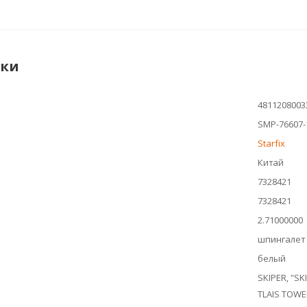
ики
4811208003
SMP-76607-
Starfix
Китай
7328421
7328421
2.71000000
шпингалет
белый
SKIPER, "SKI
TLAIS TOWE