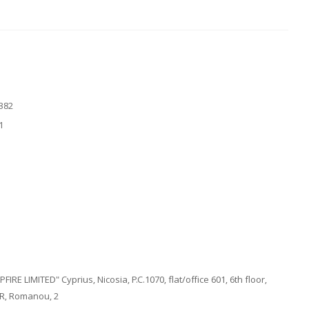
382
1
PFIRE LIMITED" Cyprius, Nicosia, P.C.1070, flat/office 601, 6th floor,
R, Romanou, 2