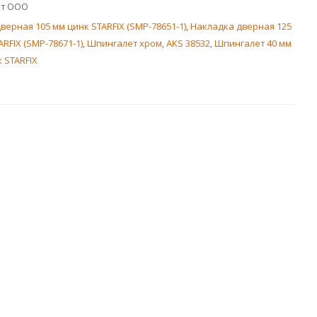
кт ООО
верная 105 мм цинк STARFIX (SMP-78651-1)
,
Накладка дверная 125
RFIX (SMP-78671-1)
,
Шпингалет хром, AKS 38532
,
Шпингалет 40 мм
 STARFIX