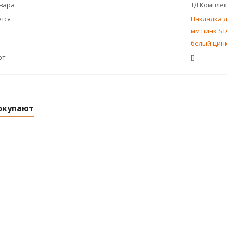
овара
ТД Компле
тся
Накладка д
мм цинк STA
белый цинк
ют
[]
окупают