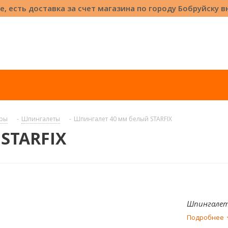
е, есть доставка за счет магазина по городу Бобруйску 
оры
-
Шпингалеты
-
Шпингалет 40 мм белый STARFIX
STARFIX
Шпингалет 
Подробнее