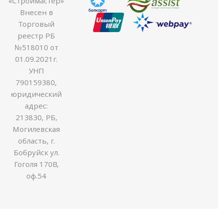
«Строймастер»
Внесен в
Торговый
реестр РБ
№518010 от
01.09.2021г.
УНП
790159380,
юридический
адрес:
213830, РБ,
Могилевская
область, г.
Бобруйск ул.
Гоголя 170В,
оф.54