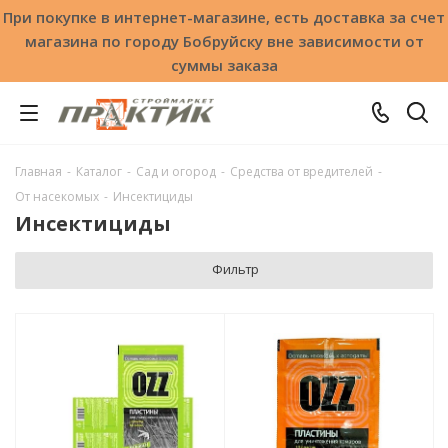
При покупке в интернет-магазине, есть доставка за счет
магазина по городу Бобруйску вне зависимости от
суммы заказа
Главная
-
Каталог
-
Сад и огород
-
Средства от вредителей
-
От насекомых
-
Инсектициды
Инсектициды
Фильтр