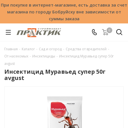
При покупке в интернет-магазине, есть доставка за счет
магазина по городу Бобруйску вне зависимости от
суммы заказа
0
Главная
-
Каталог
-
Сад и огород
-
Средства от вредителей
-
От насекомых
-
Инсектициды
-
Инсектицид Муравьед супер 50г
avgust
Инсектицид Муравьед супер 50г
avgust