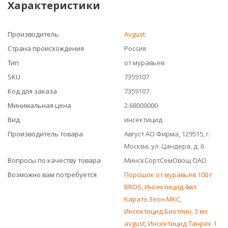
Характеристики
Производитель
Avgust
Страна происхождения
Россия
Тип
от муравьев
SKU
7359107
Код для заказа
7359107
Минимальная цена
2.68000000
Вид
инсектицид
Производитель товара
Август АО Фирма, 129515, г.
Москва, ул. Цандера, д. 6
Вопросы по качеству товара
МинскСортСемОвощ ОАО
Возможно вам потребуется
Порошок от муравьёв 100 г
BROS
,
Инсектицид 4мл
Каратэ Зеон МКС
,
Инсектицид Биотлин, 3 мл
avgust
,
Инсектицид Танрек 1