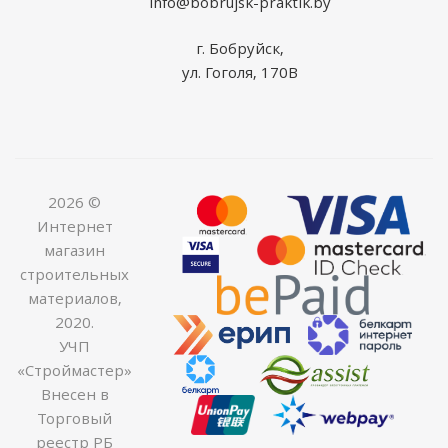
info@bobrujsk-praktik.by
г. Бобруйск,
ул. Гоголя, 170В
2026 ©
Интернет
магазин
строительных
материалов,
2020.
УЧП
«Строймастер»
Внесен в
Торговый
реестр РБ