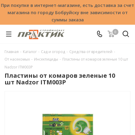
При покупке в интернет-магазине, есть доставка за счет
магазина по городу Бобруйску вне зависимости от
суммы заказа
0
Главная
-
Каталог
-
Сад и огород
-
Средства от вредителей
-
От насекомых
-
Инсектициды
-
Пластины от комаров зеленые 10 шт
Nadzor ITM003P
Пластины от комаров зеленые 10
шт Nadzor ITM003P