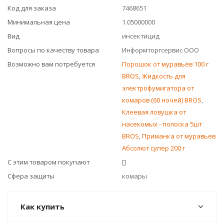
Код для заказа
7468651
Минимальная цена
1.05000000
Вид
инсектицид
Вопросы по качеству товара
Информторгсервис ООО
Возможно вам потребуется
Порошок от муравьёв 100 г
BROS
,
Жидкость для
электрофумигатора от
комаров (60 ночей) BROS
,
Клеевая ловушка от
насекомых - полоска 5шт
BROS
,
Приманка от муравьев
Абсолют супер 200 г
С этим товаром покупают
[]
Сфера защиты
комары
Как купить