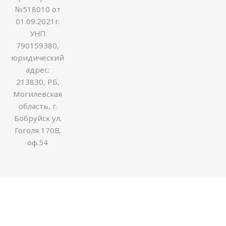
№518010 от
01.09.2021г.
УНП
790159380,
юридический
адрес:
213830, РБ,
Могилевская
область, г.
Бобруйск ул.
Гоголя 170В,
оф.54