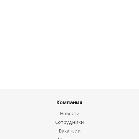
0
руб.
/
5.07
руб.
/
упак
упак
Розничная цена
0
руб.
/упак
Цена по
Цена по
дисконту
дисконту
Цена по дисконту
0
руб.
/
4.77
руб.
/
0
руб.
/упак
упак
упак
Компания
Новости
Сотрудники
Вакансии