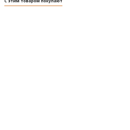
С этим товаром покупают
Салат
Салат
Салат
Люблянская
ТАРЗАН
листовой
Льдинка, 1г ИП
1г
ЛОЛЛО
СЕМЕНА
Партнер
РОССА (0,5 г)
Нет в наличии
Нет в
Есть в
наличии
наличии (3)
Розничная
цена
Розничная цена