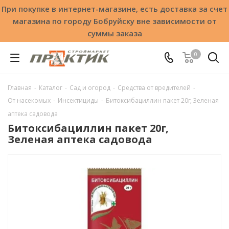
При покупке в интернет-магазине, есть доставка за счет
магазина по городу Бобруйску вне зависимости от
суммы заказа
0
Главная
-
Каталог
-
Сад и огород
-
Средства от вредителей
-
От насекомых
-
Инсектициды
-
Битоксибациллин пакет 20г, Зеленая
аптека садовода
Битоксибациллин пакет 20г,
Зеленая аптека садовода