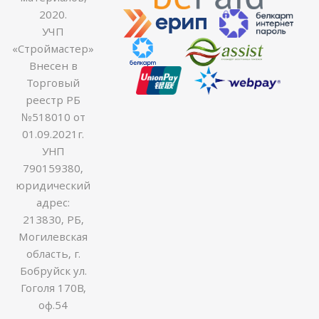
2020.
УЧП
«Строймастер»
Внесен в
Торговый
реестр РБ
№518010 от
01.09.2021г.
УНП
790159380,
юридический
адрес:
213830, РБ,
Могилевская
область, г.
Бобруйск ул.
Гоголя 170В,
оф.54