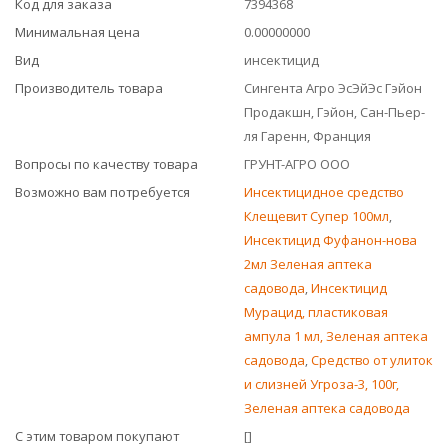
Код для заказа
7394368
Минимальная цена
0.00000000
Вид
инсектицид
Производитель товара
Сингента Агро ЭсЭйЭс Гэйон
Продакшн, Гэйон, Сан-Пьер-
ля Гаренн, Франция
Вопросы по качеству товара
ГРУНТ-АГРО ООО
Возможно вам потребуется
Инсектицидное средство
Клещевит Супер 100мл
,
Инсектицид Фуфанон-нова
2мл Зеленая аптека
садовода
,
Инсектицид
Мурацид, пластиковая
ампула 1 мл, Зеленая аптека
садовода
,
Средство от улиток
и слизней Угроза-3, 100г,
Зеленая аптека садовода
С этим товаром покупают
[]