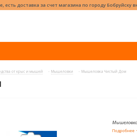
е, есть доставка за счет магазина по городу Бобруйску 
дства от крыс и мышей
-
Мышеловки
-
Мышеловка Чистый Дом
м
Мышеловка
Подробнее