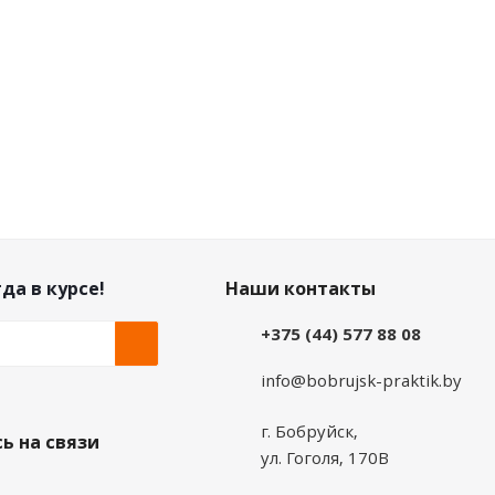
2.15
руб.
/шт
5.09
руб.
/шт
да в курсе!
Наши контакты
+375 (44) 577 88 08
info@bobrujsk-praktik.by
г. Бобруйск,
ь на связи
ул. Гоголя, 170В