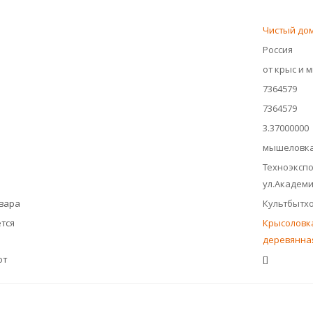
Чистый до
Россия
от крыс и 
7364579
7364579
3.37000000
мышеловк
Техноэкспор
ул.Академи
овара
Культбытх
тся
Крысоловк
деревянна
ют
[]