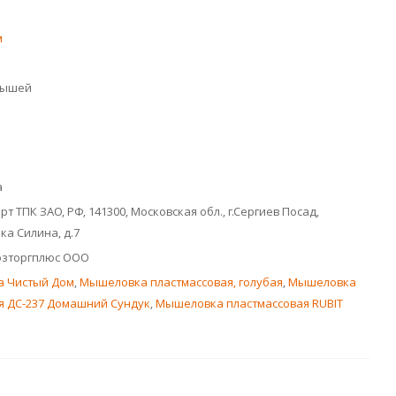
м
мышей
а
т ТПК ЗАО, РФ, 141300, Московская обл., г.Сергиев Посад,
ка Силина, д.7
озторгплюс ООО
а Чистый Дом
,
Мышеловка пластмассовая, голубая
,
Мышеловка
я ДС-237 Домашний Сундук
,
Мышеловка пластмассовая RUBIT