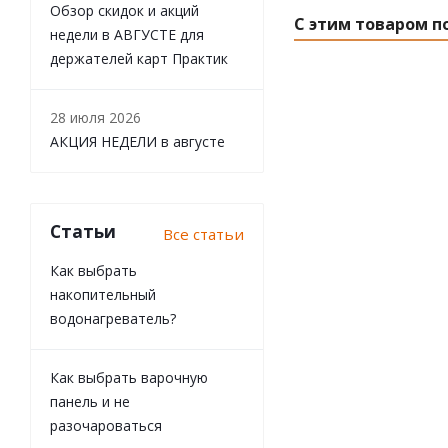
Обзор скидок и акций
С этим товаром п
недели в АВГУСТЕ для
держателей карт Практик
28 июля 2026
АКЦИЯ НЕДЕЛИ в августе
Статьи
Все статьи
Как выбрать
Мышелов
накопительный
пластмассовая,
водонагреватель?
Нет в на
Как выбрать варочную
Розничная 
панель и не
0
руб.
/
разочароваться
Цена по дис