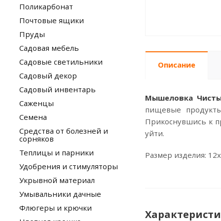
Поликарбонат
Почтовые ящики
Пруды
Садовая мебель
Садовые светильники
Описание
Садовый декор
Садовый инвентарь
Мышеловка Чист
Саженцы
пищевые продукты
Семена
Прикоснувшись к пр
Средства от болезней и
уйти.
сорняков
Теплицы и парники
Размер изделия: 12х
Удобрения и стимуляторы
Укрывной материал
Умывальники дачные
Флюгеры и крючки
Характерист