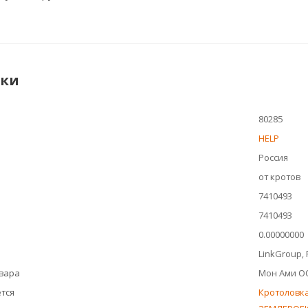
ики
80285
HELP
Россия
от кротов
7410493
7410493
0.00000000
LinkGroup, 
овара
Мон Ами О
тся
Кротоловка