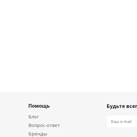
Розничная цена
8.06
руб.
/шт
Цена по дисконту
7.82
руб.
/шт
Помощь
Будьте всег
Блог
Вопрос-ответ
Бренды