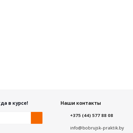
Розничная цена
3.63
руб.
/шт
Цена по дисконту
3.41
руб.
/шт
да в курсе!
Наши контакты
+375 (44) 577 88 08
info@bobrujsk-praktik.by