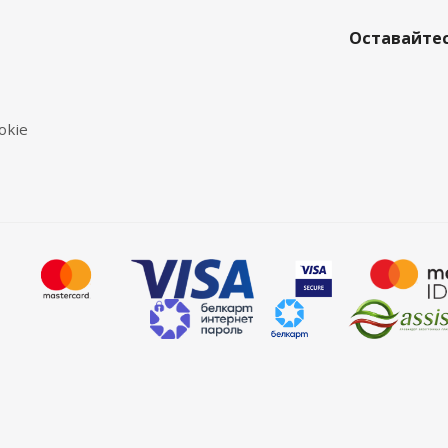
Оставайтес
okie