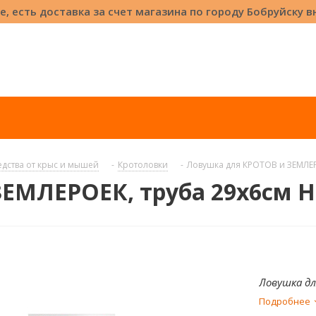
е, есть доставка за счет магазина по городу Бобруйску 
дства от крыс и мышей
-
Кротоловки
-
Ловушка для КРОТОВ и ЗЕМЛЕР
ЕМЛЕРОЕК, труба 29x6см H
Ловушка дл
Подробнее