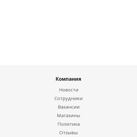
дисконту
дисконту
Цена по дисконту
0
руб.
/
4.77
руб.
/
0
руб.
/упак
упак
упак
Компания
Новости
Сотрудники
Вакансии
Магазины
Политика
Отзывы