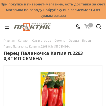
При покупке в интернет-магазине, есть доставка за счет
магазина по городу Бобруйску вне зависимости от
суммы заказа
0
Главная
-
Каталог
-
Сад и огород
-
Семена
-
Овощи
-
Перец
-
Перец Паланочка Капия п.2263 0,3г ИП СЕМЕНА
Перец Паланочка Капия п.2263
0,3г ИП СЕМЕНА