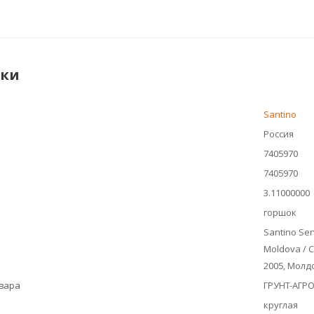
ики
Santino
Россия
7405970
7405970
3.11000000
горшок
Santino Serv
Moldova / 
2005, Молд
овара
ГРУНТ-АГР
круглая