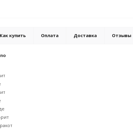
Как купить
Оплата
Доставка
Отзывы
ino
рит
е
рит
е
де
фрит
рракот