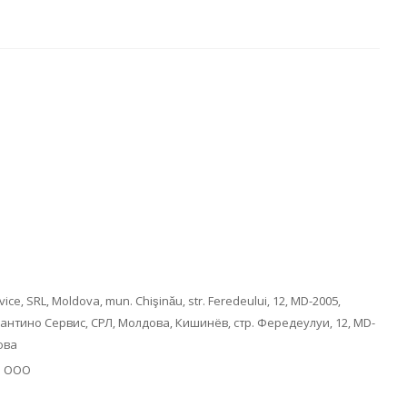
ice, SRL, Moldova, mun. Chişinău, str. Feredeului, 12, MD-2005,
Сантино Сервис, СРЛ, Молдова, Кишинёв, стр. Фередеулуи, 12, MD-
ова
О ООО