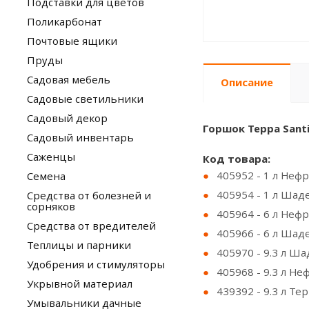
Подставки для цветов
Поликарбонат
Почтовые ящики
Пруды
Садовая мебель
Описание
Садовые светильники
Садовый декор
Горшок Терра Sant
Садовый инвентарь
Саженцы
Код товара:
405952 - 1 л Неф
Семена
405954 - 1 л Шад
Средства от болезней и
сорняков
405964 - 6 л Неф
Средства от вредителей
405966 - 6 л Шад
Теплицы и парники
405970 - 9.3 л Ша
Удобрения и стимуляторы
405968 - 9.3 л Не
Укрывной материал
439392 - 9.3 л Те
Умывальники дачные