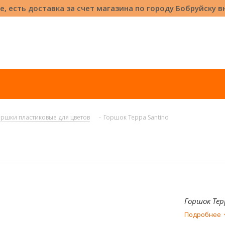
е, есть доставка за счет магазина по городу Бобруйску 
оршки пластиковые для цветов
-
Горшок Терра Santino
Горшок Тер
Подробнее