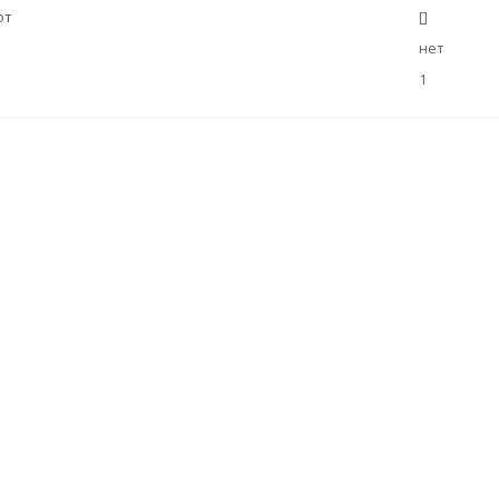
ют
[]
нет
1