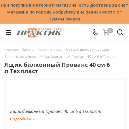
При покупке в интернет-магазине, есть доставка за счет
магазина по городу Бобруйску вне зависимости от
суммы заказа
0
Главная
-
Каталог
-
Сад и огород
-
Все для цветов и рассады
-
Балконные ящики
-
Ящик балконный Прованс 40 см 6 л Техпласт
Ящик балконный Прованс 40 см 6
л Техпласт
:
Ящик балконный Прованс 40 см 6 л Техпласт
Подробнее