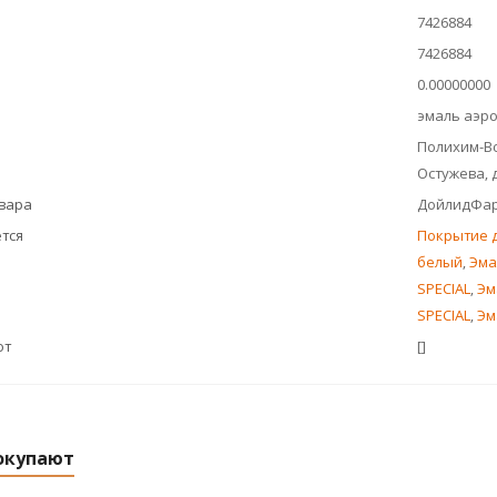
7426884
7426884
0.00000000
эмаль аэр
Полихим-Во
Остужева, д
овара
ДойлидФа
тся
Покрытие д
белый
,
Эма
SPECIAL
,
Эм
SPECIAL
,
Эм
ют
[]
окупают