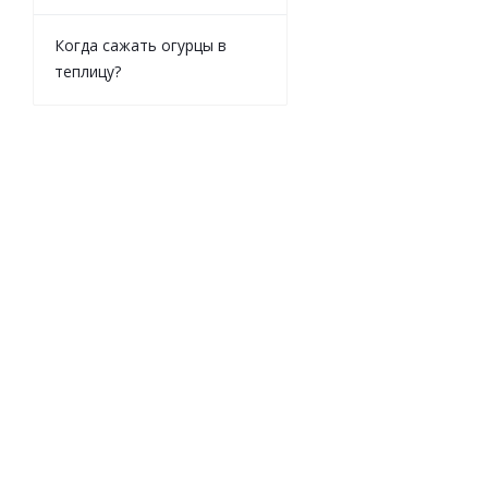
Когда сажать огурцы в
теплицу?
Кельма
угловая
п
222x84
на
мм DECOR
V
640-222
3"
Есть в
наличии
(4)
на