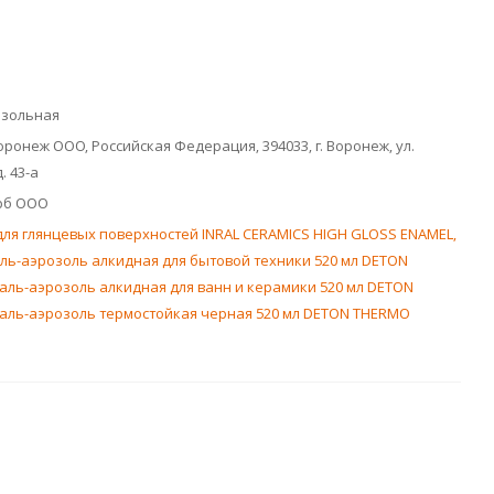
озольная
ронеж ООО, Российская Федерация, 394033, г. Воронеж, ул.
. 43-а
рб ООО
ля глянцевых поверхностей INRAL CERAMICS HIGH GLOSS ENAMEL,
ль-аэрозоль алкидная для бытовой техники 520 мл DETON
аль-аэрозоль алкидная для ванн и керамики 520 мл DETON
аль-аэрозоль термостойкая черная 520 мл DETON THERMO