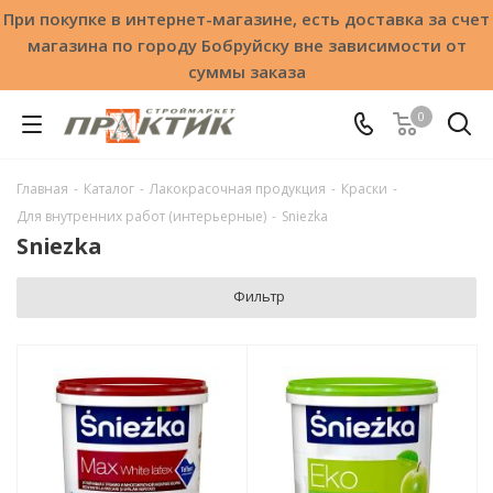
При покупке в интернет-магазине, есть доставка за счет
магазина по городу Бобруйску вне зависимости от
суммы заказа
0
Главная
-
Каталог
-
Лакокрасочная продукция
-
Краски
-
Для внутренних работ (интерьерные)
-
Sniezka
Sniezka
Фильтр