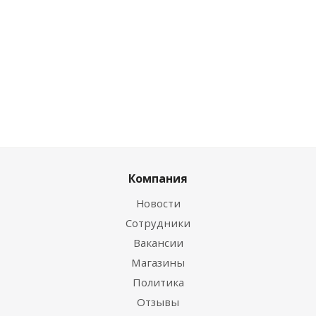
дисконту
дисконту
Цена по дисконту
0
руб.
/
0
руб.
/
0
руб.
/шт
шт
шт
Компания
Новости
Сотрудники
Вакансии
Магазины
Политика
Отзывы