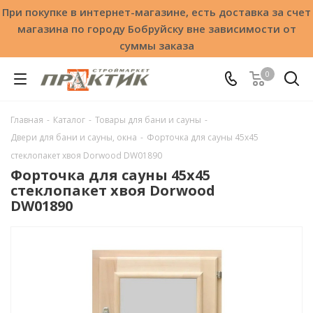
При покупке в интернет-магазине, есть доставка за счет
магазина по городу Бобруйску вне зависимости от
суммы заказа
0
Главная
-
Каталог
-
Товары для бани и сауны
-
Двери для бани и сауны, окна
-
Форточка для сауны 45х45
стеклопакет хвоя Dorwood DW01890
Форточка для сауны 45х45
стеклопакет хвоя Dorwood
DW01890