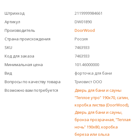
Штрихкод
2119999984661
Артикул
DW01890
Производитель
DoorWood
Страна происхождения
Россия
SKU
7463933
Код для заказа
7463933
Минимальная цена
101.46000000
Вид
форточка для бани
Вопросы по качеству товара
Триовист ООО
Возможно вам потребуется
Дверь для бани и сауны
"Теплое утро" 190x70, сатин,
коробка листва (DoorWood)
,
Дверь для бани и сауны,
бронза прозрачная, "Теплая
ночь" 190х80, коробка
береза или ольха