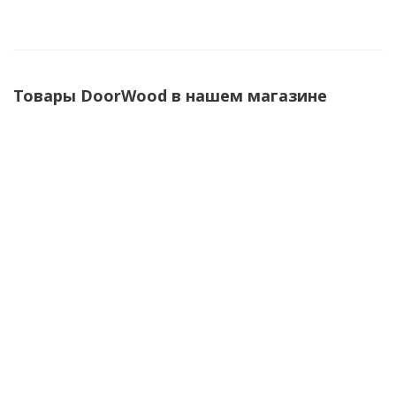
Товары DoorWood в нашем магазине
Дверь для бани Сумерки 70х190 DoorWood
DW03231 (графит, коробка листва)
Есть в наличии (1)