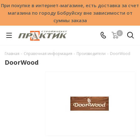
При покупке в интернет-магазине, есть доставка за счет
магазина по городу Бобруйску вне зависимости от
суммы заказа
0
Главная
-
Справочная информация
-
Производители
-
DoorWood
DoorWood