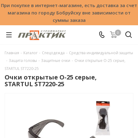
При покупке в интернет-магазине, есть доставка за счет
магазина по городу Бобруйску вне зависимости от
суммы заказа
0
Главная
-
Каталог
-
Спецодежда
-
Средства индивидуальной защиты
-
Защита головы
-
Защитные очки
-
Очки открытые О-25 серые,
STARTUL ST7220-25
Очки открытые О-25 серые,
STARTUL ST7220-25