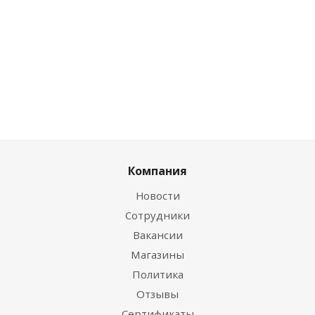
Цена по дисконту
0
руб.
/
7.29
руб.
/
шт
0
руб.
/шт
шт
Компания
Новости
Сотрудники
Вакансии
Магазины
Политика
Отзывы
Сертификаты