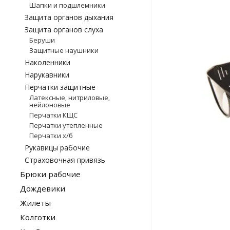
Шапки и подшлемники
Защита органов дыхания
Защита органов слуха
Беруши
Защитные наушники
Наколенники
Нарукавники
Перчатки защитные
Латексные, нитриловые,
нейлоновые
Перчатки КЩС
Перчатки утепленные
Перчатки х/б
Рукавицы рабочие
Страховочная привязь
Брюки рабочие
Дождевики
Жилеты
Колготки