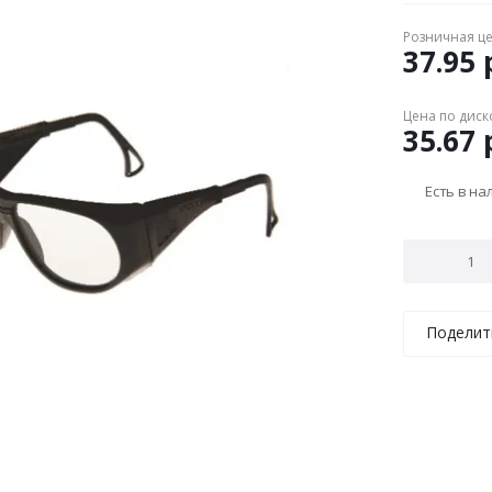
Розничная ц
37.95
р
Цена по диск
35.67
р
Есть в н
Поделит