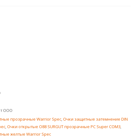
0
кт ООО
тные прозрачные Warrior Spec
,
Очки защитные затемнение DIN
pec
,
Очки открытые О88 SURGUT прозрачные PC Super СОМЗ
,
ные желтые Warrior Spec