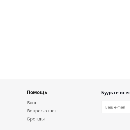
шт
53.73
руб.
/шт
28.28
р
нту
Цена по дисконту
Цена по
шт
50.51
руб.
/шт
26.58
р
Помощь
Будьте всег
Блог
Вопрос-ответ
Бренды