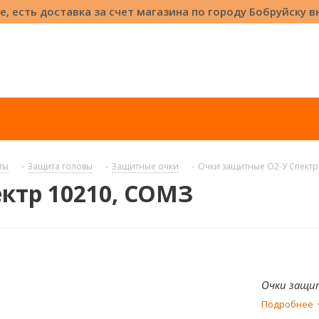
е, есть доставка за счет магазина по городу Бобруйску 
ты
-
Защита головы
-
Защитные очки
-
Очки защитные О2-У Спектр
ктр 10210, СОМЗ
Очки защи
Подробнее