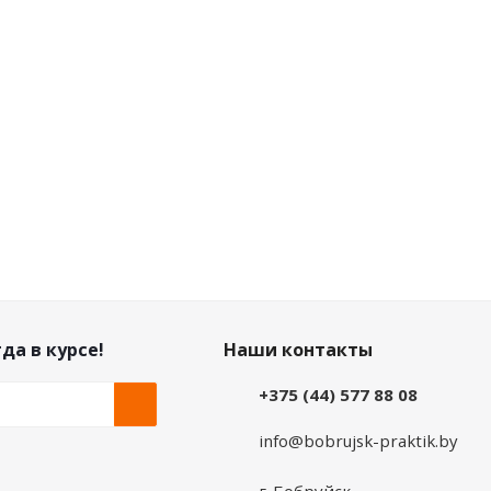
уб.
/шт
0
руб.
/шт
 дисконту
Цена по дисконту
уб.
/шт
0
руб.
/шт
да в курсе!
Наши контакты
+375 (44) 577 88 08
info@bobrujsk-praktik.by
г. Бобруйск,