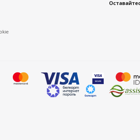
Оставайтес
okie