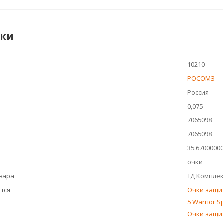
ики
10210
РОСОМЗ
Россия
0,075
7065098
7065098
35.6700000
очки
овара
ТД Компле
тся
Очки защи
5 Warrior S
Очки защит