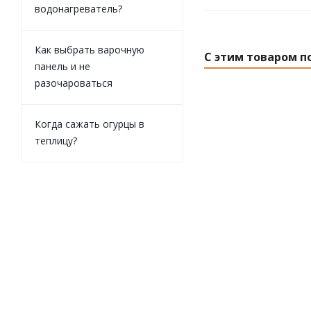
водонагреватель?
Как выбрать варочную
С этим товаром п
панель и не
разочароваться
Когда сажать огурцы в
теплицу?
Очки защит
прозрачные Warr
Есть в налич
Розничная це