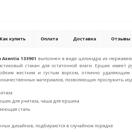
Как купить
Оплата
Доставка
Отзывы
 Axentia 133901
выполнен в виде цилиндра из нержавеюще
астиковый стакан для остаточной влаги. Ершик имеет 
ойким жестким и густым ворсом, отлично удаляющим з
кокачественных материалов, позволяющих прослужить из
нитаза
ршик для унитаза, чаша для ершика
веющая сталь
жных дизайнов, подбираются в случайном порядке