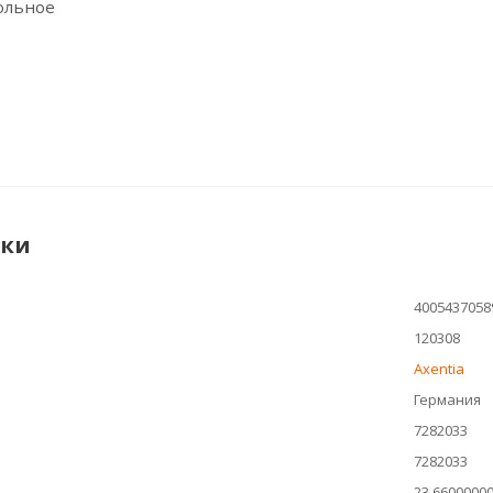
ольное
ики
4005437058
120308
Axentia
Германия
7282033
7282033
23.6600000