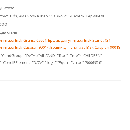
унитаза
струт ГмбХ, Ам Счорнацкер 113, Д-46485 Везель, Германия
 ООО
ая сталь
унитаза Bisk Grama 05601
,
Ершик для унитаза Bisk Star 07131
,
унитаза Bisk Caspian 90014
,
Ершик для унитаза Bisk Caspian 90018
:"CondGroup","DATA":{"All":"AND","True":"True"},"CHILDREN":
:"CondIBElement","DATA":{"logic":"Equal","value":[90069]}}]}