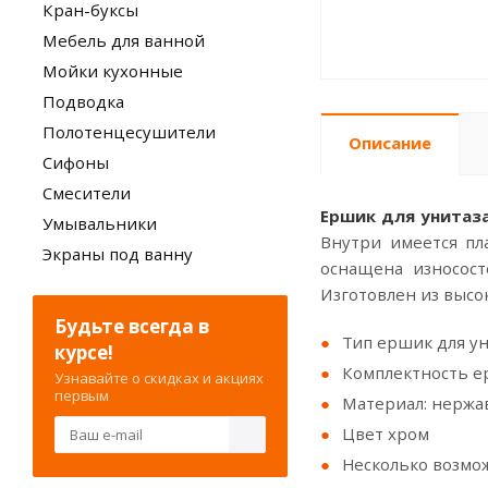
Кран-буксы
Мебель для ванной
Мойки кухонные
Подводка
Полотенцесушители
Описание
Сифоны
Смесители
Ершик для унитаза
Умывальники
Внутри имеется пл
Экраны под ванну
оснащена износост
Изготовлен из высо
Будьте всегда в
Тип ершик для у
курсе!
Комплектность е
Узнавайте о скидках и акциях
первым
Материал: нержа
Цвет хром
Несколько возмо