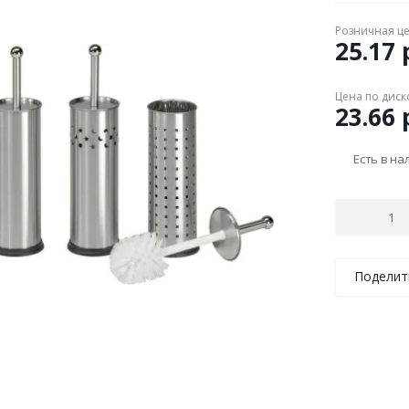
Розничная ц
25.17
р
Цена по диск
23.66
р
Есть в н
Поделит