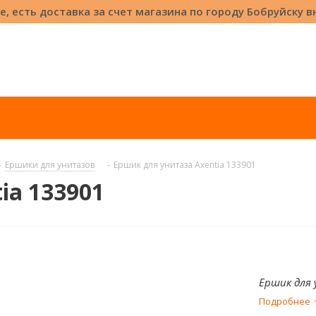
е, есть доставка за счет магазина по городу Бобруйску 
-
Ершики для унитазов
-
Ершик для унитаза Axentia 133901
ia 133901
Ершик для 
Подробнее