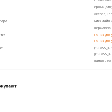
ершик для 
Axentia, Те
овара
Биск-лайн
нержавеющ
тся
Ершик для 
Ершик для 
ют
{"CLASS_ID"
[{"CLASS_ID"
напольная
окупают