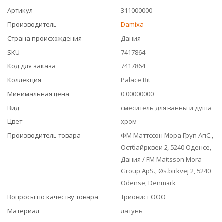
Артикул
311000000
Производитель
Damixa
Страна происхождения
Дания
SKU
7417864
Код для заказа
7417864
Коллекция
Palace Bit
Минимальная цена
0.00000000
Вид
смеситель для ванны и душа
Цвет
хром
Производитель товара
ФМ Маттссон Мора Груп АпС.,
Остбайрквеи 2, 5240 Оденсе,
Дания / FM Mattsson Mora
Group ApS., Østbirkvej 2, 5240
Odense, Denmark
Вопросы по качеству товара
Триовист ООО
Материал
латунь