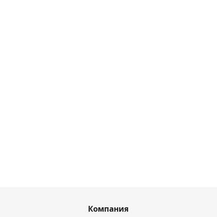
Смеситель для ванны и душа Origin Elegance
841000000 Damixa
Нет в наличии
Розничная цена
0
руб.
/шт
Цена по дисконту
0
руб.
/шт
Компания