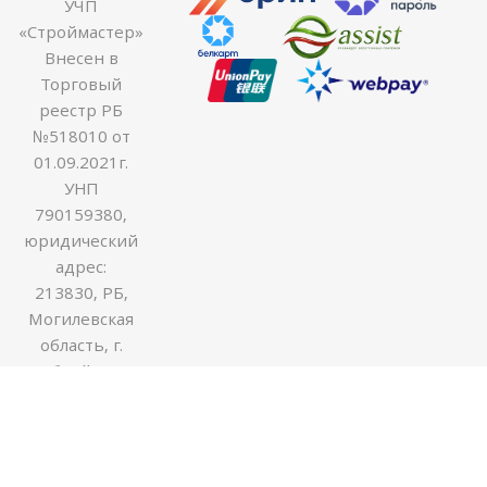
УЧП
«Строймастер»
Внесен в
Торговый
реестр РБ
№518010 от
01.09.2021г.
УНП
790159380,
юридический
адрес:
213830, РБ,
Могилевская
область, г.
Бобруйск ул.
Гоголя 170В,
оф.54