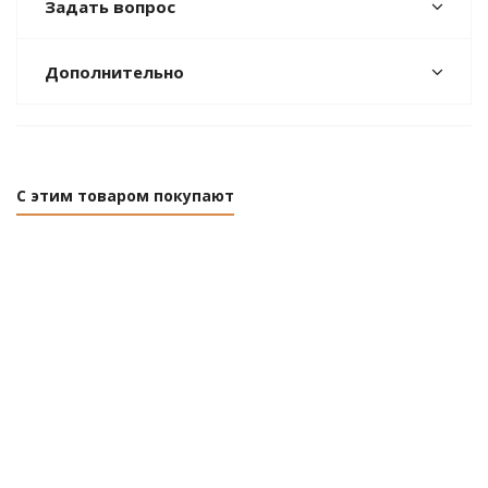
Задать вопрос
Дополнительно
С этим товаром покупают
Смеситель
Смеситель
Смеситель
С