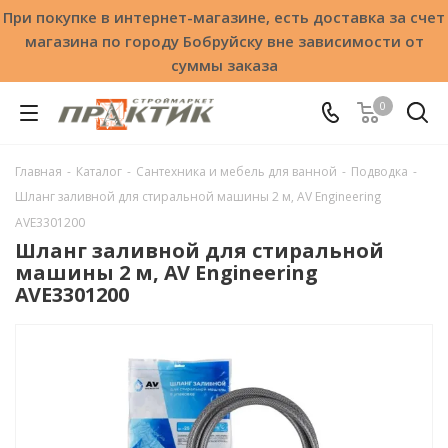
При покупке в интернет-магазине, есть доставка за счет
магазина по городу Бобруйску вне зависимости от
суммы заказа
0
Главная
-
Каталог
-
Сантехника и мебель для ванной
-
Подводка
-
Шланг заливной для стиральной машины 2 м, AV Engineering
AVE3301200
Шланг заливной для стиральной
машины 2 м, AV Engineering
AVE3301200